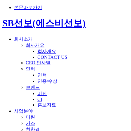
본문바로가기
SB선보(에스비선보)
회사소개
회사개요
회사개요
CONTACT US
CEO 인사말
연혁
연혁
인증/수상
브랜드
비전
CI
홍보자료
사업분야
마린
가스
친환경