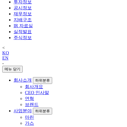
투자정보
공시정보
재무정보
지배구조
IR 자료실
실적발표
주식정보
<
KO
EN
-
메뉴 닫기
회사소개
하위분류
회사개요
CEO 인사말
연혁
브랜드
사업분야
하위분류
마린
가스