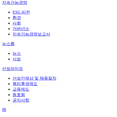
지속가능경영
ESG 비전
환경
사회
거버넌스
지속가능경영보고서
뉴스룸
뉴스
사보
선보라이프
선보인재상 및 채용절차
복리후생제도
교육제도
동호회
공지사항
IR