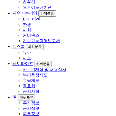
친환경
오픈이노베이션
지속가능경영
하위분류
ESG 비전
환경
사회
거버넌스
지속가능경영보고서
뉴스룸
하위분류
뉴스
사보
선보라이프
하위분류
선보인재상 및 채용절차
복리후생제도
교육제도
동호회
공지사항
IR
하위분류
투자정보
공시정보
재무정보