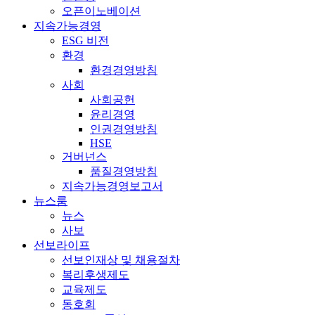
오픈이노베이션
지속가능경영
ESG 비전
환경
환경경영방침
사회
사회공헌
윤리경영
인권경영방침
HSE
거버넌스
품질경영방침
지속가능경영보고서
뉴스룸
뉴스
사보
선보라이프
선보인재상 및 채용절차
복리후생제도
교육제도
동호회