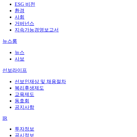
ESG 비전
환경
사회
거버넌스
지속가능경영보고서
뉴스룸
뉴스
사보
선보라이프
선보인재상 및 채용절차
복리후생제도
교육제도
동호회
공지사항
IR
투자정보
공시정보