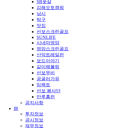
SB풋살
김해오토캠핑
낚시
탁구
맛집
선보스크린골프
SUNLIFE
시네마영암
영암스크린골프
산악트레일런
보드이야기
같이해볼링
선보무비
공굴러가유
임팩트
선보 봉사단
만루홈런
공지사항
IR
투자정보
공시정보
재무정보