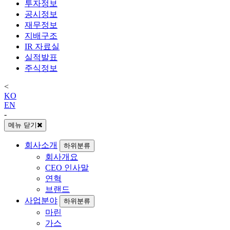
투자정보
공시정보
재무정보
지배구조
IR 자료실
실적발표
주식정보
<
KO
EN
-
메뉴 닫기
회사소개
하위분류
회사개요
CEO 인사말
연혁
브랜드
사업분야
하위분류
마린
가스