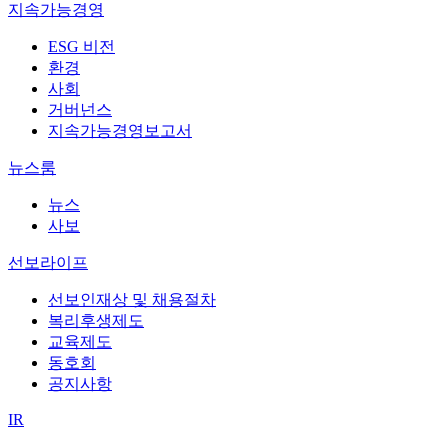
지속가능경영
ESG 비전
환경
사회
거버넌스
지속가능경영보고서
뉴스룸
뉴스
사보
선보라이프
선보인재상 및 채용절차
복리후생제도
교육제도
동호회
공지사항
IR