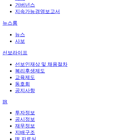
거버넌스
지속가능경영보고서
뉴스룸
뉴스
사보
선보라이프
선보인재상 및 채용절차
복리후생제도
교육제도
동호회
공지사항
IR
투자정보
공시정보
재무정보
지배구조
IR 자료실