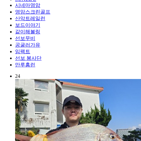
시네마영암
영암스크린골프
산악트레일런
보드이야기
같이해볼링
선보무비
공굴러가유
임팩트
선보 봉사단
만루홈런
24