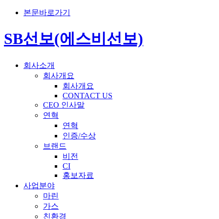
본문바로가기
SB선보(에스비선보)
회사소개
회사개요
회사개요
CONTACT US
CEO 인사말
연혁
연혁
인증/수상
브랜드
비전
CI
홍보자료
사업분야
마린
가스
친환경