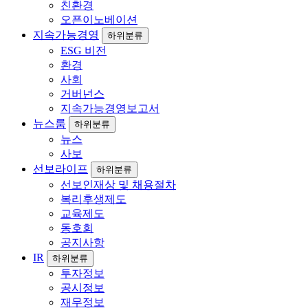
친환경
오픈이노베이션
지속가능경영
하위분류
ESG 비전
환경
사회
거버넌스
지속가능경영보고서
뉴스룸
하위분류
뉴스
사보
선보라이프
하위분류
선보인재상 및 채용절차
복리후생제도
교육제도
동호회
공지사항
IR
하위분류
투자정보
공시정보
재무정보