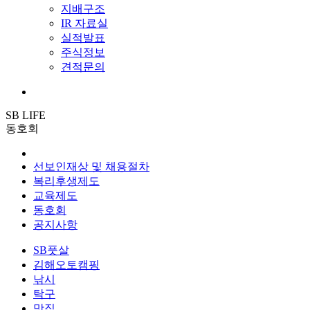
지배구조
IR 자료실
실적발표
주식정보
견적문의
SB LIFE
동호회
선보인재상 및 채용절차
복리후생제도
교육제도
동호회
공지사항
SB풋살
김해오토캠핑
낚시
탁구
맛집