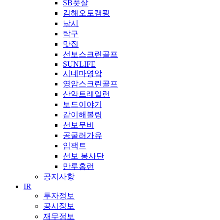
SB풋살
김해오토캠핑
낚시
탁구
맛집
선보스크린골프
SUNLIFE
시네마영암
영암스크린골프
산악트레일런
보드이야기
같이해볼링
선보무비
공굴러가유
임팩트
선보 봉사단
만루홈런
공지사항
IR
투자정보
공시정보
재무정보