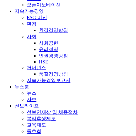
오픈이노베이션
지속가능경영
ESG 비전
환경
환경경영방침
사회
사회공헌
윤리경영
인권경영방침
HSE
거버넌스
품질경영방침
지속가능경영보고서
뉴스룸
뉴스
사보
선보라이프
선보인재상 및 채용절차
복리후생제도
교육제도
동호회