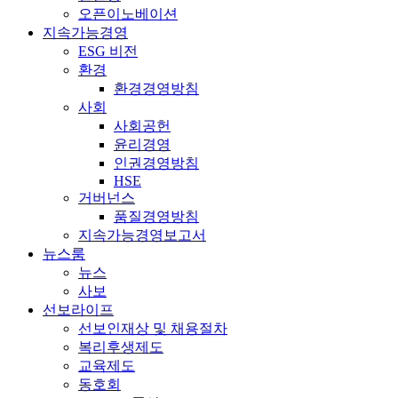
오픈이노베이션
지속가능경영
ESG 비전
환경
환경경영방침
사회
사회공헌
윤리경영
인권경영방침
HSE
거버넌스
품질경영방침
지속가능경영보고서
뉴스룸
뉴스
사보
선보라이프
선보인재상 및 채용절차
복리후생제도
교육제도
동호회