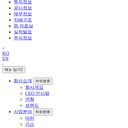
투자정보
공시정보
재무정보
지배구조
IR 자료실
실적발표
주식정보
<
KO
EN
-
메뉴 닫기
회사소개
하위분류
회사개요
CEO 인사말
연혁
브랜드
사업분야
하위분류
마린
가스