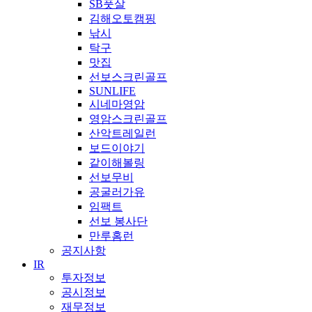
SB풋살
김해오토캠핑
낚시
탁구
맛집
선보스크린골프
SUNLIFE
시네마영암
영암스크린골프
산악트레일런
보드이야기
같이해볼링
선보무비
공굴러가유
임팩트
선보 봉사단
만루홈런
공지사항
IR
투자정보
공시정보
재무정보