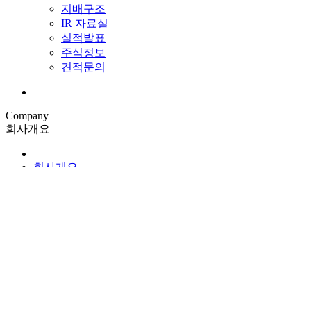
지배구조
IR 자료실
실적발표
주식정보
견적문의
Company
회사개요
회사개요
CEO 인사말
연혁
브랜드
회사개요
CONTACT US
회사개요
회사개요