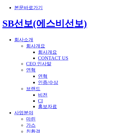
본문바로가기
SB선보(에스비선보)
회사소개
회사개요
회사개요
CONTACT US
CEO 인사말
연혁
연혁
인증/수상
브랜드
비전
CI
홍보자료
사업분야
마린
가스
친환경