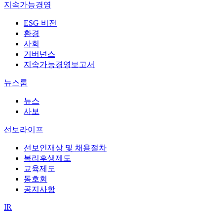
지속가능경영
ESG 비전
환경
사회
거버넌스
지속가능경영보고서
뉴스룸
뉴스
사보
선보라이프
선보인재상 및 채용절차
복리후생제도
교육제도
동호회
공지사항
IR