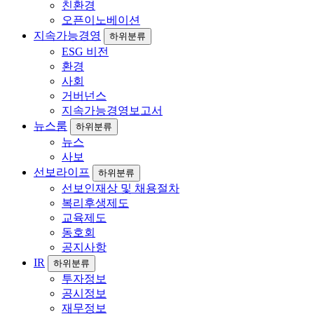
친환경
오픈이노베이션
지속가능경영
하위분류
ESG 비전
환경
사회
거버넌스
지속가능경영보고서
뉴스룸
하위분류
뉴스
사보
선보라이프
하위분류
선보인재상 및 채용절차
복리후생제도
교육제도
동호회
공지사항
IR
하위분류
투자정보
공시정보
재무정보