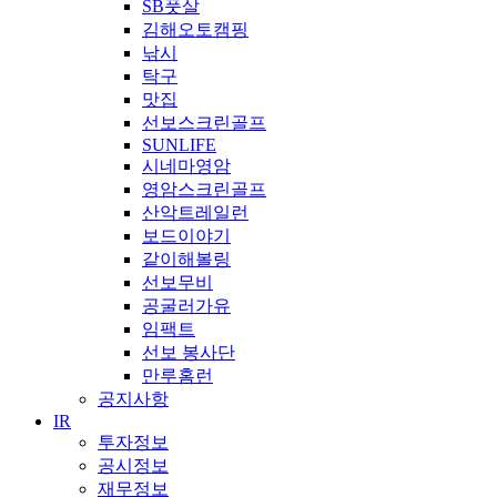
SB풋살
김해오토캠핑
낚시
탁구
맛집
선보스크린골프
SUNLIFE
시네마영암
영암스크린골프
산악트레일런
보드이야기
같이해볼링
선보무비
공굴러가유
임팩트
선보 봉사단
만루홈런
공지사항
IR
투자정보
공시정보
재무정보