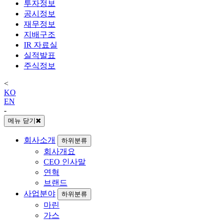
투자정보
공시정보
재무정보
지배구조
IR 자료실
실적발표
주식정보
<
KO
EN
-
메뉴 닫기
회사소개
하위분류
회사개요
CEO 인사말
연혁
브랜드
사업분야
하위분류
마린
가스