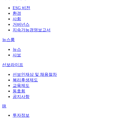
ESG 비전
환경
사회
거버넌스
지속가능경영보고서
뉴스룸
뉴스
사보
선보라이프
선보인재상 및 채용절차
복리후생제도
교육제도
동호회
공지사항
IR
투자정보