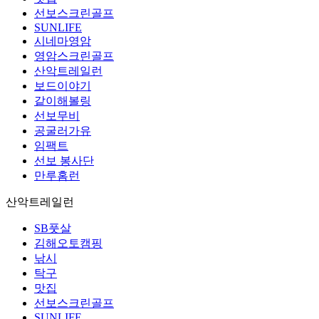
선보스크린골프
SUNLIFE
시네마영암
영암스크린골프
산악트레일런
보드이야기
같이해볼링
선보무비
공굴러가유
임팩트
선보 봉사단
만루홈런
산악트레일런
SB풋살
김해오토캠핑
낚시
탁구
맛집
선보스크린골프
SUNLIFE