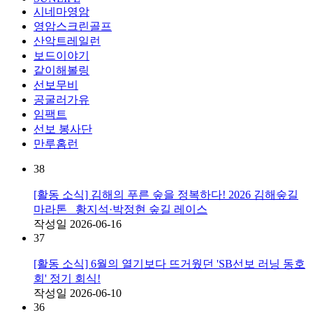
시네마영암
영암스크린골프
산악트레일런
보드이야기
같이해볼링
선보무비
공굴러가유
임팩트
선보 봉사단
만루홈런
38
[활동 소식] 김해의 푸른 숲을 정복하다! 2026 김해숲길
마라톤_ 황지석·박정현 숲길 레이스
작성일
2026-06-16
37
[활동 소식] 6월의 열기보다 뜨거웠던 'SB선보 러닝 동호
회' 정기 회식!
작성일
2026-06-10
36