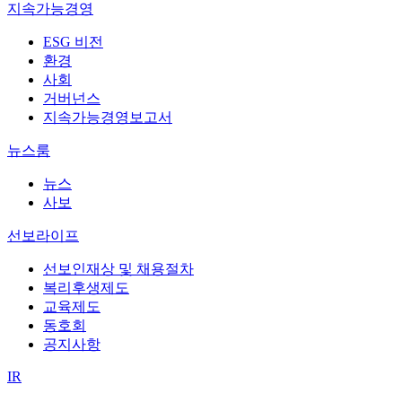
지속가능경영
ESG 비전
환경
사회
거버넌스
지속가능경영보고서
뉴스룸
뉴스
사보
선보라이프
선보인재상 및 채용절차
복리후생제도
교육제도
동호회
공지사항
IR