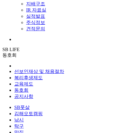
지배구조
IR 자료실
실적발표
주식정보
견적문의
SB LIFE
동호회
선보인재상 및 채용절차
복리후생제도
교육제도
동호회
공지사항
SB풋살
김해오토캠핑
낚시
탁구
맛집