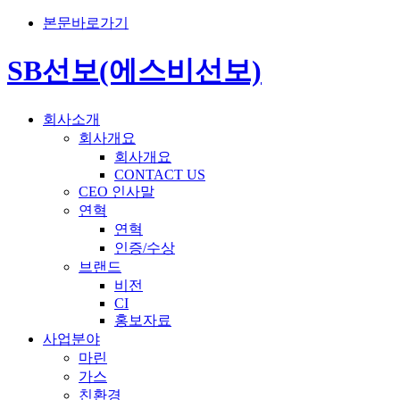
본문바로가기
SB선보(에스비선보)
회사소개
회사개요
회사개요
CONTACT US
CEO 인사말
연혁
연혁
인증/수상
브랜드
비전
CI
홍보자료
사업분야
마린
가스
친환경