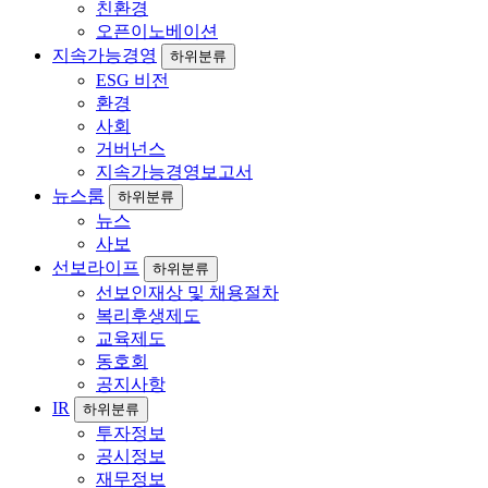
친환경
오픈이노베이션
지속가능경영
하위분류
ESG 비전
환경
사회
거버넌스
지속가능경영보고서
뉴스룸
하위분류
뉴스
사보
선보라이프
하위분류
선보인재상 및 채용절차
복리후생제도
교육제도
동호회
공지사항
IR
하위분류
투자정보
공시정보
재무정보