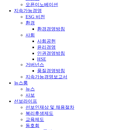
오픈이노베이션
지속가능경영
ESG 비전
환경
환경경영방침
사회
사회공헌
윤리경영
인권경영방침
HSE
거버넌스
품질경영방침
지속가능경영보고서
뉴스룸
뉴스
사보
선보라이프
선보인재상 및 채용절차
복리후생제도
교육제도
동호회