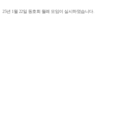
25년 1월 22일​ 동호회 월례 모임이 실시하였습니다.
저녁 식사 메뉴는 하늘 天 식당에서 특갈비탕으로 따끈하고 맛있게 식사
를 마치고 스크린게임 한판~!!
회원님들과 즐거운 시간을 함께 했습니다.
25년 2월 동호회 모임
25.03.31
Prev
24년 동호회 송년 & 신년회
25.01.10
Next