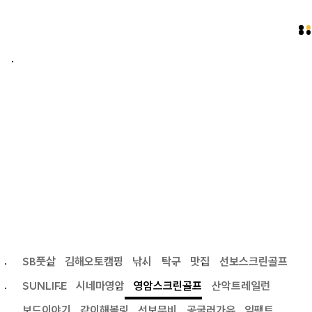
S
B
L
I
F
E
SB풋살
김해오토캠핑
낚시
탁구
맛집
선보스크린골프
SUNLIFE
시네마영암
영암스크린골프
산악트레일런
보드이야기
같이해볼링
선보무비
공굴러가유
임팩트