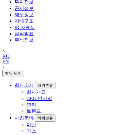
투자정보
공시정보
재무정보
지배구조
IR 자료실
실적발표
주식정보
<
KO
EN
-
메뉴 닫기
회사소개
하위분류
회사개요
CEO 인사말
연혁
브랜드
사업분야
하위분류
마린
가스