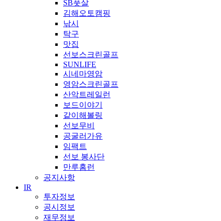
SB풋살
김해오토캠핑
낚시
탁구
맛집
선보스크린골프
SUNLIFE
시네마영암
영암스크린골프
산악트레일런
보드이야기
같이해볼링
선보무비
공굴러가유
임팩트
선보 봉사단
만루홈런
공지사항
IR
투자정보
공시정보
재무정보