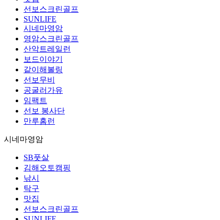
선보스크린골프
SUNLIFE
시네마영암
영암스크린골프
산악트레일런
보드이야기
같이해볼링
선보무비
공굴러가유
임팩트
선보 봉사단
만루홈런
시네마영암
SB풋살
김해오토캠핑
낚시
탁구
맛집
선보스크린골프
SUNLIFE