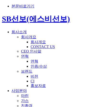
본문바로가기
SB선보(에스비선보)
회사소개
회사개요
회사개요
CONTACT US
CEO 인사말
연혁
연혁
인증/수상
브랜드
비전
CI
홍보자료
사업분야
마린
가스
친환경