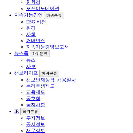
친환경
오픈이노베이션
지속가능경영
하위분류
ESG 비전
환경
사회
거버넌스
지속가능경영보고서
뉴스룸
하위분류
뉴스
사보
선보라이프
하위분류
선보인재상 및 채용절차
복리후생제도
교육제도
동호회
공지사항
IR
하위분류
투자정보
공시정보
재무정보