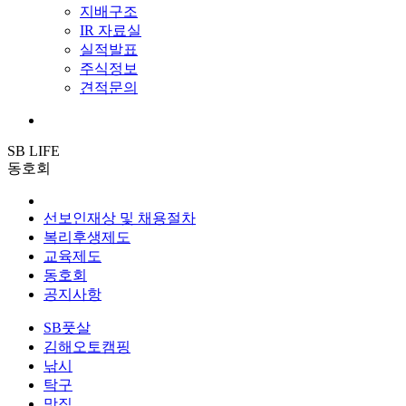
지배구조
IR 자료실
실적발표
주식정보
견적문의
SB LIFE
동호회
선보인재상 및 채용절차
복리후생제도
교육제도
동호회
공지사항
SB풋살
김해오토캠핑
낚시
탁구
맛집