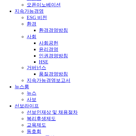
오픈이노베이션
지속가능경영
ESG 비전
환경
환경경영방침
사회
사회공헌
윤리경영
인권경영방침
HSE
거버넌스
품질경영방침
지속가능경영보고서
뉴스룸
뉴스
사보
선보라이프
선보인재상 및 채용절차
복리후생제도
교육제도
동호회