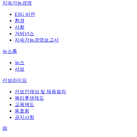
지속가능경영
ESG 비전
환경
사회
거버넌스
지속가능경영보고서
뉴스룸
뉴스
사보
선보라이프
선보인재상 및 채용절차
복리후생제도
교육제도
동호회
공지사항
IR