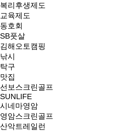
복리후생제도
교육제도
동호회
SB풋살
김해오토캠핑
낚시
탁구
맛집
선보스크린골프
SUNLIFE
시네마영암
영암스크린골프
산악트레일런