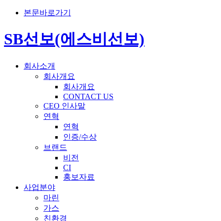
본문바로가기
SB선보(에스비선보)
회사소개
회사개요
회사개요
CONTACT US
CEO 인사말
연혁
연혁
인증/수상
브랜드
비전
CI
홍보자료
사업분야
마린
가스
친환경