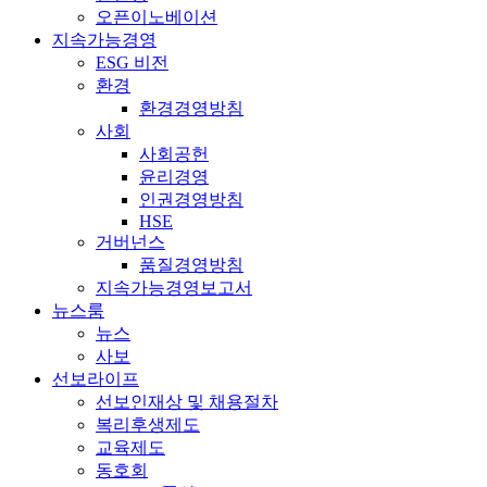
오픈이노베이션
지속가능경영
ESG 비전
환경
환경경영방침
사회
사회공헌
윤리경영
인권경영방침
HSE
거버넌스
품질경영방침
지속가능경영보고서
뉴스룸
뉴스
사보
선보라이프
선보인재상 및 채용절차
복리후생제도
교육제도
동호회