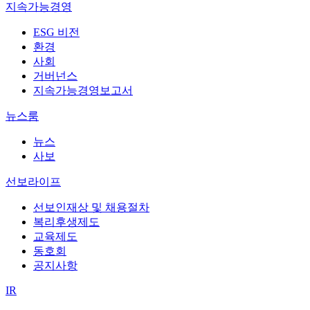
지속가능경영
ESG 비전
환경
사회
거버넌스
지속가능경영보고서
뉴스룸
뉴스
사보
선보라이프
선보인재상 및 채용절차
복리후생제도
교육제도
동호회
공지사항
IR