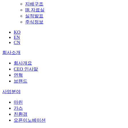
지배구조
IR 자료실
실적발표
주식정보
KO
EN
CN
회사소개
회사개요
CEO 인사말
연혁
브랜드
사업분야
마린
가스
친환경
오픈이노베이션