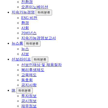
친환경
오픈이노베이션
지속가능경영
하위분류
ESG 비전
환경
사회
거버넌스
지속가능경영보고서
뉴스룸
하위분류
뉴스
사보
선보라이프
하위분류
선보인재상 및 채용절차
복리후생제도
교육제도
동호회
공지사항
IR
하위분류
투자정보
공시정보
재무정보