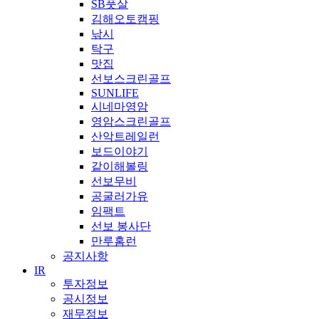
SB풋살
김해오토캠핑
낚시
탁구
맛집
선보스크린골프
SUNLIFE
시네마영암
영암스크린골프
산악트레일런
보드이야기
같이해볼링
선보무비
공굴러가유
임팩트
선보 봉사단
만루홈런
공지사항
IR
투자정보
공시정보
재무정보