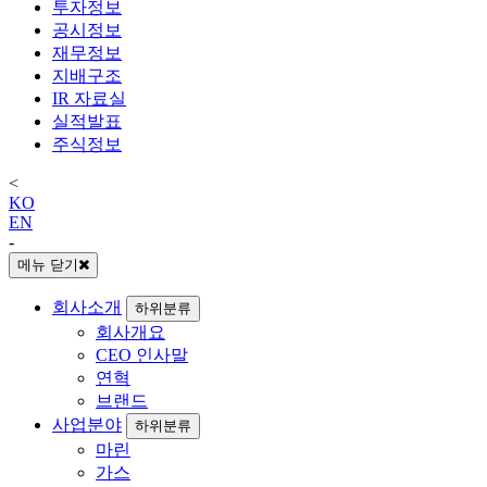
투자정보
공시정보
재무정보
지배구조
IR 자료실
실적발표
주식정보
<
KO
EN
-
메뉴 닫기
회사소개
하위분류
회사개요
CEO 인사말
연혁
브랜드
사업분야
하위분류
마린
가스