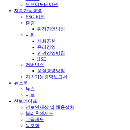
오픈이노베이션
지속가능경영
ESG 비전
환경
환경경영방침
사회
사회공헌
윤리경영
인권경영방침
HSE
거버넌스
품질경영방침
지속가능경영보고서
뉴스룸
뉴스
사보
선보라이프
선보인재상 및 채용절차
복리후생제도
교육제도
동호회