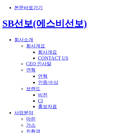
본문바로가기
SB선보(에스비선보)
회사소개
회사개요
회사개요
CONTACT US
CEO 인사말
연혁
연혁
인증/수상
브랜드
비전
CI
홍보자료
사업분야
마린
가스
친환경