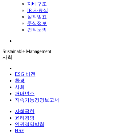
지배구조
IR 자료실
실적발표
주식정보
견적문의
Sustainable Management
사회
ESG 비전
환경
사회
거버넌스
지속가능경영보고서
사회공헌
윤리경영
인권경영방침
HSE