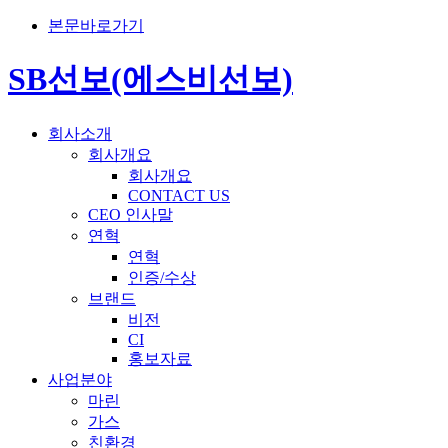
본문바로가기
SB선보(에스비선보)
회사소개
회사개요
회사개요
CONTACT US
CEO 인사말
연혁
연혁
인증/수상
브랜드
비전
CI
홍보자료
사업분야
마린
가스
친환경