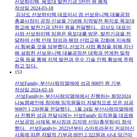
선보하이텍, 목포대 발전기금 3천만 원 쾌척
작성일
2024-03-18
김상도 선보하이텍 대표이사 겸 선보유니텍 대불공장
총괄사장이 공장 신설을 기념해 지역발전 취지로 목포대
학교에 발전기금 3천만 원을 전달했다. 김상도 대표이
사와 선보하이텍 임원은 목포대를 방문, 발전기금을 전
달하며 산학 인재 양성과 해양 산업교육 강화에 지속해
서 힘써줄 것을 당부했다. 선보가 사업 확장을 위해 지난
해 설립한 선보유니텍 대불공장은 대학과 연계한 밀착
교육 등을 통해 지역 발전과 우수 기술 인력 확보에 주력
하고 있다.
153
선보Family, 부산사랑의열매에 성금 908만 원 기부
작성일
2024-02-16
선보Family는 부산사랑의열매에서 진행하는 희망2024
나눔캠페인에 참여해 임직원들이 자발적으로 모은 성금
908만 1,230원을 전달했다. 1월 24일 부산사랑의열매에
서 진행된 성금 전달식에는 선보Family 임직원을 대표해
선보공업 서재욱 부사장과 김자영 선임(총무팀)이 참석
했다. 선보Family는 2022년부터 스마트라운지 커피머신
사용에 따른 자발적 기부금 80만 2,322원과 사내 당근마