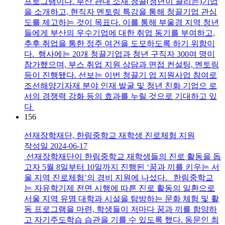
프로그램이다. 부산 관내 소재 청끌(청년이 끌리는)기업
을 소개하고, 현직자 멘토링 특강을 통해 청끌기업 관심
도를 제고하는 것이 목표다. 이를 통해 부울경 지역 청년
들에게 부산의 우수기업에 대한 취업 동기를 부여하고,
추후 취업을 통한 정주 여건을 도모하도록 하기 위함이
다. 행사에는 20개 청끌기업과 청년 구직자 300여 명이
참가했으며, 부스 취업 지원 상담과 면접 컨설팅, 멘토링
등이 진행됐다. 선보는 이번 청끌기 업 지원사업 참여로
조선해양기자재 분야 인재 발굴 및 청년 친화 기업으 로
서의 경쟁력 강화 등의 효과를 누릴 것으로 기대하고 있
다
156
선재장학재단, 한림중학교 재학생 진로체험 지원
작성일
2024-06-17
선재장학재단이 한림중학교 재학생들의 진로 활동을 돕
고자 5월 8일부터 10일까지 진행된 ‘꿈과 끼를 키우는 서
울 지역 진로체험’의 경비 지원에 나섰다. 한림중학교
는 자유학기제 전면 시행에 따른 진로 활동의 일환으로
서울 지역 유명 대학과 시설을 탐방하는 문화 체험 및 활
동 프로그램을 마련, 학생들이 저마다 꿈과 끼를 함양하
고 자기주도학습 습관을 기를 수 있도록 했다. 동문인 최