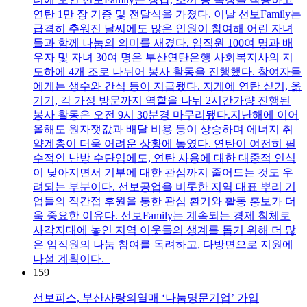
연탄 1만 장 기증 및 전달식을 가졌다. 이날 선보Family는
급격히 추워진 날씨에도 많은 인원이 참여해 어린 자녀
들과 함께 나눔의 의미를 새겼다. 임직원 100여 명과 배
우자 및 자녀 30여 명은 부산연탄은행 사회복지사의 지
도하에 4개 조로 나뉘어 봉사 활동을 진행했다. 참여자들
에게는 생수와 간식 등이 지급됐다. 지게에 연탄 싣기, 옮
기기, 각 가정 방문까지 역할을 나눠 2시간가량 진행된
봉사 활동은 오전 9시 30분경 마무리됐다.지난해에 이어
올해도 원자잿값과 배달 비용 등이 상승하며 에너지 취
약계층이 더욱 어려운 상황에 놓였다. 연탄이 여전히 필
수적인 난방 수단임에도, 연탄 사용에 대한 대중적 인식
이 낮아지면서 기부에 대한 관심까지 줄어드는 것도 우
려되는 부분이다. 선보공업을 비롯한 지역 대표 뿌리 기
업들의 직간접 후원을 통한 관심 환기와 활동 홍보가 더
욱 중요한 이유다. 선보Family는 계속되는 경제 침체로
사각지대에 놓인 지역 이웃들의 생계를 돕기 위해 더 많
은 임직원의 나눔 참여를 독려하고, 다방면으로 지원에
나설 계획이다​.
159
선보피스, 부산사랑의열매 ‘나눔명문기업’ 가입