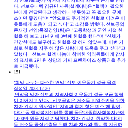
의 선보Family가 참여해 지역사회에 따뜻한 온기를 전했
다. 선보유니텍 김규민 사원(설계6팀)은 “혈액이 필요한
분에게 전달된다고 생각하니 뿌듯하고 꼭 필요한 곳에
쓰이면 좋겠다”며 “앞으로도 주기적인 헌혈로 어려운 이
웃들에게 도움이 되고 싶다”고 소감을 밝혔다. 선보공업
문재경 선임(품질경영1팀)은 "고등학생과 군인 시절 헌
혈을 해 보고 11년 만에 3번째 헌혈을 했다"며 "신체가
건강한데도 불구하고 헌혈을 잘 하지 않았는데, 이번 기
회로 헌혈을 자주 해 많은 사람에게 도움을 주고 싶다"고
말했다. 선보는 혈액 나눔에 참여한 임직원들에게 감사
의 표시로 2만 원 상당의 커피 프랜차이즈 상품권을 추가
로 지급했다.
151
‘희망 나누는 따스한 연말’ 선보 이웃돕기 성금 물결
작성일
2023-12-20
연말을 맞아 선보의 지역사회 이웃돕기 성금 모금 행렬
이 이어지고 있다. 선보공업은 저소득 지역주민을 위한
치아 건강 지원사업인 ‘지역과 함께 찾은 미소’에 참여,
다대1동 행정복지센터를 통해 몰운대종합사회복지관에
1,000만 원을 지정 기탁했다. 치아 건강이 취약한 다대1
동 저소득 중장년층을 위해 치과 치료와 틀니를 지원하