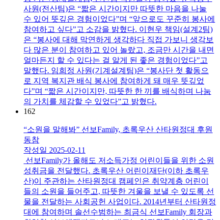
사원(전산팀)은 “짧은 시간이지만 따뜻한 마음을 나눌
수 있어 뜻깊은 경험이었다”며 “앞으로도 꾸준히 봉사에
참여하고 싶다”고 소감을 밝혔다. 이현우 책임(설계2팀)
은 “봉사에 대해 막연하게 생각하다 직접 가보니 생각보
다 많은 분이 참여하고 있어 놀랐고, 조금만 시간을 내면
얼마든지 할 수 있다는 걸 알게 된 좋은 경험이었다”고
말했다. 임희정 사원(기계설계팀)은 “봉사단 첫 활동으
로 지역 복지관 배식 봉사에 참여하게 돼 매우 뜻깊었
다”며 “짧은 시간이지만, 따뜻한 한 끼를 배식하며 나눔
의 가치를 체감할 수 있었다”고 밝혔다​.
162
“소원을 말해봐” 선보Family, 초록우산 산타원정대 후원
동참
작성일
2025-02-11
선보Family가 올해도 저소득가정 어린이들을 위한 소원
성취금을 전달했다. 초록우산 어린이재단(이하 초록우
산)이 주관하는 산타원정대 캠페인은 취약계층 어린이
들의 소원을 들어주고, 따뜻한 겨울을 보낼 수 있도록 선
물을 전달하는 사회공헌 사업이다. 2014년부터 산타원정
대에 참여하며 솔선수범하는 최금식 선보Family 회장과