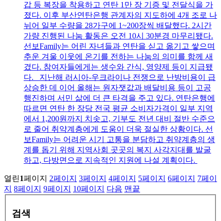
갑 등 복장을 착용하고 연탄 1만 장 기증 및 전달식을 가
졌다. 이후 부산연탄은행 관계자의 지도하에 4개 조로 나
뉘어 일부 수량을 28가구에 1~200장씩 배달했다. 2시간
가량 진행된 나눔 활동은 오전 10시 30분경 마무리됐다.
선보Family는 어린 자녀들과 연탄을 싣고 옮기고 쌓으며
추운 겨울 이웃에 온기를 전하는 나눔의 의미를 함께 새
겼다. 참여자들에게는 생수와 간식, 영양제 등이 지급됐
다. 지난해 러시아-우크라이나 전쟁으로 난방비용이 급
상승한 데 이어 올해는 원자잿값과 배달비용 등이 고공
행진하며 서민 삶에 더 큰 타격을 주고 있다. 연탄은행에
따르면 연탄 한 장당 전국 평균 소비자가격이 일부 지역
에서 1,200원까지 치솟고, 기부도 전년 대비 절반 수준으
로 줄어 취약계층에게 도움이 더욱 절실한 상황이다. 선
보Family는 어려운 시기 고통을 분담하고 취약계층의 생
계를 돕기 위해 지역사회 곳곳의 복지 사각지대를 발굴
하고, 다방면으로 지속적인 지원에 나설 계획이다.
열린
1
페이지
2
페이지
3
페이지
4
페이지
5
페이지
6
페이지
7
페이
지
8
페이지
9
페이지
10
페이지
다음
맨끝
검색