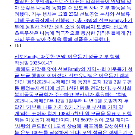
최영찬 선보엔젤파트너스 대표는 임직원들이 연말을 맞
아 뜻깊은 나눔에 동참할 수 있도록 사내 기부 활동을 독
려했다. 기부 행사는 12월 23일 선보공업 본사와 선보유
니텍 구평공장에서 진행됐고, 총 78명의 선보Family가 기
부에 동참해 263만 원의 소원 성취금이 모였다. 선보와
초록우산은 나눔에 적극적으로 동참한 임직원들에게 감
사의 뜻을 담아 추첨을 통해 경품을 지급했다.​
161
선보Family, '따뜻한 연말' 이웃돕기 성금 기부 행렬
작성일
2025-01-17
올해도 연말을 맞아 선보Family의 지역사회 이웃돕기 성
금 모금 행렬이 이어졌다. 선보유니텍은 이웃돕기 캠페
인인 ‘희망2025나눔캠페인’에 동참하고자 12월 2일 구평
동 행정복지센터에 성금 1천만 원을 전달했다. 부산사회
복지공동모금회가 주관하고 부산시가 후원하는 ‘희망
2025나눔캠페인'은 12월 1일부터 내년 1월 31일까지 두
달간 ‘기부로 나를 가치 있게, 기부로 부산을 가치 있
게’라는 표어와 함께 108억 6천만 원 모금을 목표로 진행
되는 이웃돕기 캠페인이다. 1억 860만 원이 모일 때마다
‘사랑의 온도탑’이 1도씩 상승해, 목표액을 달성하면 나
눔 온도 100도를 달성하게 된다. 모인 성금은 경제위기로