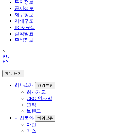
투자정보
공시정보
재무정보
지배구조
IR 자료실
실적발표
주식정보
<
KO
EN
-
메뉴 닫기
회사소개
하위분류
회사개요
CEO 인사말
연혁
브랜드
사업분야
하위분류
마린
가스