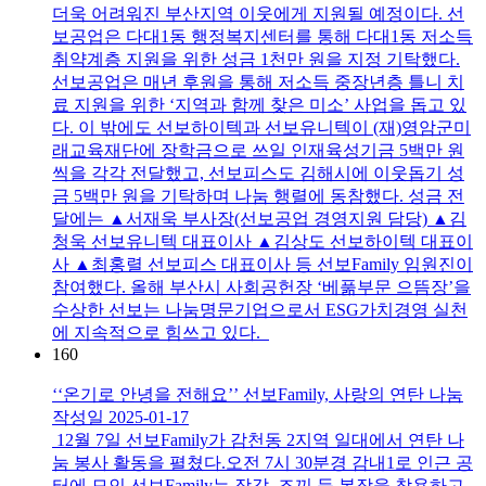
더욱 어려워진 부산지역 이웃에게 지원될 예정이다. 선
보공업은 다대1동 행정복지센터를 통해 다대1동 저소득
취약계층 지원을 위한 성금 1천만 원을 지정 기탁했다.
선보공업은 매년 후원을 통해 저소득 중장년층 틀니 치
료 지원을 위한 ‘지역과 함께 찾은 미소’ 사업을 돕고 있
다. 이 밖에도 선보하이텍과 선보유니텍이 (재)영암군미
래교육재단에 장학금으로 쓰일 인재육성기금 5백만 원
씩을 각각 전달했고, 선보피스도 김해시에 이웃돕기 성
금 5백만 원을 기탁하며 나눔 행렬에 동참했다. 성금 전
달에는 ▲서재욱 부사장(선보공업 경영지원 담당) ▲김
청욱 선보유니텍 대표이사 ▲김상도 선보하이텍 대표이
사 ▲최홍렬 선보피스 대표이사 등 선보Family 임원진이
참여했다. 올해 부산시 사회공헌장 ‘베풂부문 으뜸장’을
수상한 선보는 나눔명문기업으로서 ESG가치경영 실천
에 지속적으로 힘쓰고 있다.​
160
‘‘온기로 안녕을 전해요’’ 선보Family, 사랑의 연탄 나눔
작성일
2025-01-17
12월 7일 선보Family가 감천동 2지역 일대에서 연탄 나
눔 봉사 활동을 펼쳤다.오전 7시 30분경 감내1로 인근 공
터에 모인 선보Family는 장갑, 조끼 등 복장을 착용하고