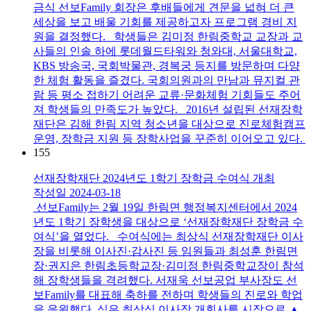
금식 선보Family 회장은 후배들에게 견문을 넓혀 더 큰
세상을 보고 배울 기회를 제공하고자 프로그램 경비 지
원을 결정했다. 학생들은 김미정 한림중학교 교장과 교
사들의 인솔 하에 롯데월드타워와 청와대, 서울대학교,
KBS 방송국, 국회박물관, 경복궁 등지를 방문하며 다양
한 체험 활동을 즐겼다. 국회의원과의 만남과 뮤지컬 관
람 등 평소 접하기 어려운 교류·문화체험 기회들도 주어
져 학생들의 만족도가 높았다. 2016년 설립된 선재장학
재단은 김해 한림 지역 청소년을 대상으로 진로체험캠프
운영, 장학금 지원 등 장학사업을 꾸준히 이어오고 있다.
155
선재장학재단 2024년도 1학기 장학금 수여식 개최
작성일
2024-03-18
선보Family는 2월 19일 한림면 행정복지센터에서 2024
년도 1학기 장학생을 대상으로 ‘선재장학재단 장학금 수
여식’을 열었다. 수여식에는 최상식 선재장학재단 이사
장을 비롯해 이사진·감사진 등 임원들과 최성훈 한림면
장·권지은 한림초등학교장·김미정 한림중학교장이 참석
해 장학생들을 격려했다. 서재욱 선보공업 부사장도 선
보Family를 대표해 축하를 전하며 학생들의 진로와 학업
을 응원했다. 식은 최상식 이사장 개회사를 시작으로 ▲