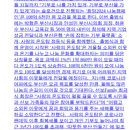
월 31일까지 “기부로 나를 가치 있게, 기부로 부산을 가
치 있게”라는 슬로건으로 진행되는 ‘희망2024 나눔캠페
인’은 108억 6천만 원 모금을 목표로 한다. 이번 출범식
에는 박형준 부산시장과 안성민 부산시의회 의장, 하윤
수 부산시 교육감 등 50여 명의 내빈이 참석해 지역 기업
성금 전달식과 부산은행 ‘손에 잡히는 기부 플랫폼’ 소
개, 사랑의 온도탑 점등식 등을 함께했다. 출범식과 함
께 운영이 시작된 ‘사랑의 온도탑’은 겨울철 소외된 이웃
과 온기를 나누고 나눔 문화를 확대하자는 의미를 담은
상징물로, 목표 금액의 1%인 1억 860만 원이 모일 때마
다 온도가 1도씩 상승한다. 108억 6천만 원이 모여 나눔
온도 100도를 달성하면 경제 위기로 더욱 어려워진 지역
사회의 이웃들에게 전달될 예정이다. 지난해 코로나19
여파에도 부산은 모금 목표를 달성한 만큼, 올해도 많은
나눔의 손길이 이어질 것으로 기대된다. 선보Family 최금
식 회장은 “사랑의 온도탑이 펄펄 끓을 수 있도록 시민들
과 선보 가족들의 많은 참여를 부탁드린다”며 “어렵고
소외된 이웃에게 꿈과 희망과 용기를 주는 새해를 맞이
하길 소망한다”고 전했다. 사랑의 온도탑은 코로나19
팬데믹 이후 회복세를 보이고 개인 기부도 늘어나며 최
근 3년간 100도를 초과해, ‘따뜻한 부산 만들기’ 에 일조