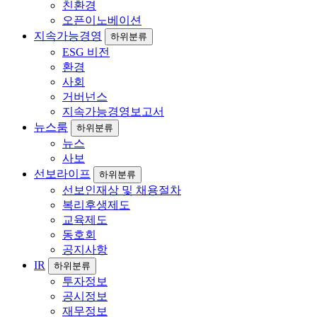
친환경
오픈이노베이션
지속가능경영
하위분류
ESG 비전
환경
사회
거버넌스
지속가능경영보고서
뉴스룸
하위분류
뉴스
사보
선보라이프
하위분류
선보인재상 및 채용절차
복리후생제도
교육제도
동호회
공지사항
IR
하위분류
투자정보
공시정보
재무정보