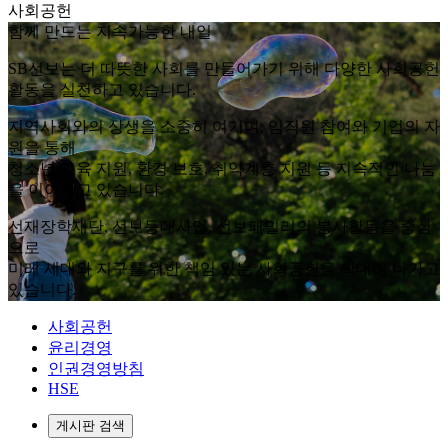
사회공헌
함께 만드는 지속가능한 내일
SB선보는 더 따뜻한 사회를 만들어가기 위해 다양한 사회공헌
활동을 실천하고 있습니다.
지역사회와의 상생을 소중히 여기며, 임직원 참여와 기업의 자
원을 통해
청소년 교육 지원, 환경 보호, 취약계층 지원 등 지속적인 나눔
을 이어가고 있습니다.
선재장학재단, 선보등대사업, 선보패밀리의 봉사활동을 중심
으로
미래 세대와 지구를 위한 책임 있는 사회공헌을 확대해 나가고
있습니다.
사회공헌
윤리경영
인권경영방침
HSE
게시판 검색