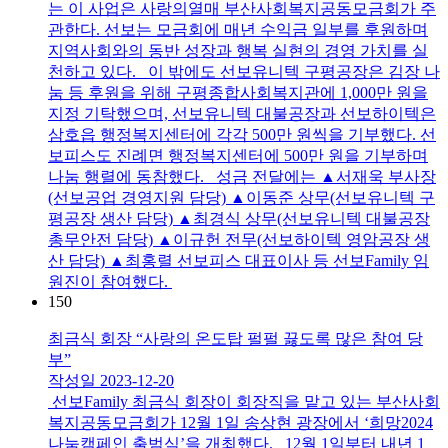
는 이 사업은 사랑의열매 부산사회복지공동모금회가 주
관한다. 선보는 모금회에 매년 수익금 일부를 후원하며
지역사회와의 동반 성장과 행복 실현의 경영 가치를 실
천하고 있다. 이 밖에도 선보유니텍 구평공장은 김장 나
눔 등 후원을 위해 구평종합사회복지관에 1,000만 원을
지정 기탁했으며, 선보유니텍 대불공장과 선보하이텍은
삼호읍 행정복지센터에 각각 500만 원씩을 기부했다. 선
보피스도 진례면 행정복지센터에 500만 원을 기부하며
나눔 행렬에 동참했다. 성금 전달에는 ▲서재욱 부사장
(선보공업 경영지원 담당) ▲이동준 상무(선보유니텍 구
평공장 생산 담당) ▲최경식 상무(선보유니텍 대불공장
총무안전 담당) ▲이규헌 전무(선보하이텍 영암공장 생
산 담당) ▲최홍렬 선보피스 대표이사 등 선보Family 임
원진이 참여했다.
150
최금식 회장 “사랑의 온도탑 펄펄 끓도록 많은 참여 당
부”
작성일
2023-12-20
선보Family 최금식 회장이 회장직을 맡고 있는 부산사회
복지공동모금회가 12월 1일 송상현 광장에서 ‘희망2024
나눔캠페인 출범식’을 개최했다. 12월 1일부터 내년 1