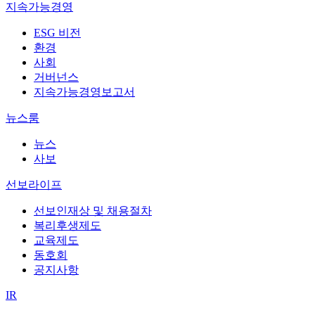
지속가능경영
ESG 비전
환경
사회
거버넌스
지속가능경영보고서
뉴스룸
뉴스
사보
선보라이프
선보인재상 및 채용절차
복리후생제도
교육제도
동호회
공지사항
IR