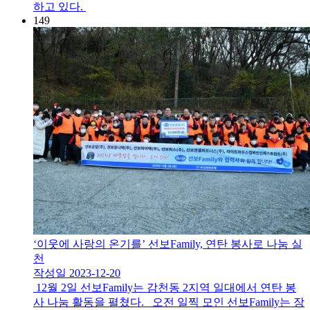
하고 있다.
149
‘이웃에 사랑의 온기를’ 선보Family, 연탄 봉사로 나눔 실
천
작성일
2023-12-20
12월 2일 선보Family는 감천동 2지역 일대에서 연탄 봉
사 나눔 활동을 펼쳤다. 오전 일찍 모인 선보Family는 장