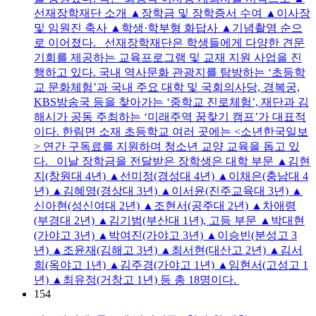
선재장학재단 소개 ▲장학금 및 장학증서 수여 ▲이사장
및 임원진 축사 ▲학생·학부형 화답사 ▲기념촬영 순으
로 이어졌다. 선재장학재단은 학생들에게 다양한 견문
기회를 제공하는 교육프로그램 및 교재 지원 사업을 진
행하고 있다. 국내 역사문화 관광지를 탐방하는 ‘초등학
교 문화체험’과 국내 주요 대학 및 국회의사당, 경복궁,
KBS방송국 등을 찾아가는 ‘중학교 진로체험’, 재단과 김
해시가 공동 주최하는 ‘미래주역 꿈찾기 캠프’가 대표적
이다. 한림면 소재 초등학교 여러 곳에는 <소년한국일보
> 연간 구독료를 지원하며 청소년 교양 교육을 돕고 있
다. 이날 장학금을 전달받은 장학생은 대학 부문 ▲김현
지(창원대 4년) ▲선미정(경성대 4년) ▲이채은(충남대 4
년) ▲김혜영(경상대 3년) ▲이서윤(진주교육대 3년) ▲
신아현(성신여대 2년) ▲조현서(공주대 2년) ▲차애령
(부경대 2년) ▲김기범(부산대 1년), 고등 부문 ▲박대현
(가야고 3년) ▲박여진(가야고 3년) ▲이승빈(분성고 3
년) ▲조윤재(김해고 3년) ▲최서현(대산고 2년) ▲김서
희(옥야고 1년) ▲김주경(가야고 1년) ▲임현서(고성고 1
년) ▲최유정(거창고 1년) 등 총 18명이다.
154