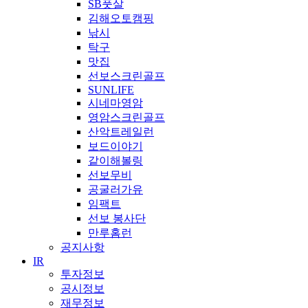
SB풋살
김해오토캠핑
낚시
탁구
맛집
선보스크린골프
SUNLIFE
시네마영암
영암스크린골프
산악트레일런
보드이야기
같이해볼링
선보무비
공굴러가유
임팩트
선보 봉사단
만루홈런
공지사항
IR
투자정보
공시정보
재무정보