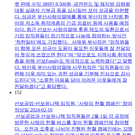
켓 판매 수익 389만 8,500원, 금연펀드 및 체지방 감량왕
대회 실패자 기부금 등을 십시일반 모아 성금을 마련했
다. 성금은 부산사랑의열매를 통해 부산지역 난치병 환
아와 저소득 취약계층의 긴급 의료비 등에 사용될 예정
이다. 최근 선보는 사랑의열매 후원 제도의 일환으로서
기업 임직원들이 정기적으로 나눔에 참여하는 방식인
‘착한일터’에도 가입했다. 서재욱 부사장은 “임직원들
이 함께 모은 성금이 도움이 필요한 이웃들께 잘 전달되
어 뜻깊게 쓰였으면 한다”며 “앞으로도 지역사회 취약계
층을 위해 선보Family도 적극적으로 노력하겠다”고 말했
다. 박선욱 부산사랑의열매 사무처장은 “임직원들이 마
련해 더욱 의미 있는 귀한 성금을 기부해 진심으로 감사
드린다”며 “소중한 마음을 담아 어려운 이웃들에게 잘
전달하겠다”고 화답했다.
152
선보공업·선보유니텍 임직원, ‘사랑의 헌혈 캠페인’ 참여
작성일
2024-02-16
선보공업과 선보유니텍 임직원들은 2월 1일 각 공장에
방문한 사랑의 헌혈 버스를 찾아 헌혈 캠페인에 참여했
다. 오전과 오후로 나뉘어 진행된 헌혈 캠페인에는 32명