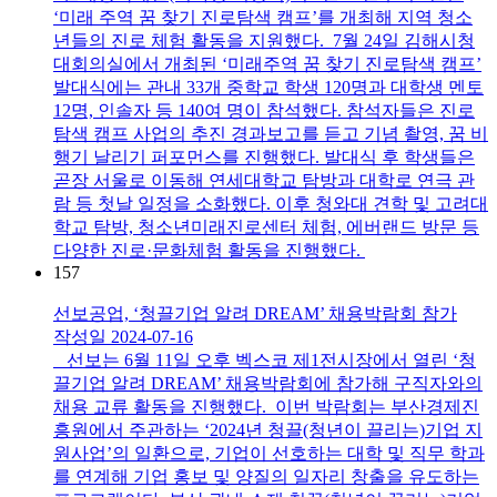
‘미래 주역 꿈 찾기 진로탐색 캠프’를 개최해 지역 청소
년들의 진로 체험 활동을 지원했다. 7월 24일 김해시청
대회의실에서 개최된 ‘미래주역 꿈 찾기 진로탐색 캠프’
발대식에는 관내 33개 중학교 학생 120명과 대학생 멘토
12명, 인솔자 등 140여 명이 참석했다. 참석자들은 진로
탐색 캠프 사업의 추진 경과보고를 듣고 기념 촬영, 꿈 비
행기 날리기 퍼포먼스를 진행했다. 발대식 후 학생들은
곧장 서울로 이동해 연세대학교 탐방과 대학로 연극 관
람 등 첫날 일정을 소화했다. 이후 청와대 견학 및 고려대
학교 탐방, 청소년미래진로센터 체험, 에버랜드 방문 등
다양한 진로·문화체험 활동을 진행했다.
157
선보공업, ‘청끌기업 알려 DREAM’ 채용박람회 참가
작성일
2024-07-16
선보는 6월 11일 오후 벡스코 제1전시장에서 열린 ‘청
끌기업 알려 DREAM’ 채용박람회에 참가해 구직자와의
채용 교류 활동을 진행했다. 이번 박람회는 부산경제진
흥원에서 주관하는 ‘2024년 청끌(청년이 끌리는)기업 지
원사업’의 일환으로, 기업이 선호하는 대학 및 직무 학과
를 연계해 기업 홍보 및 양질의 일자리 창출을 유도하는