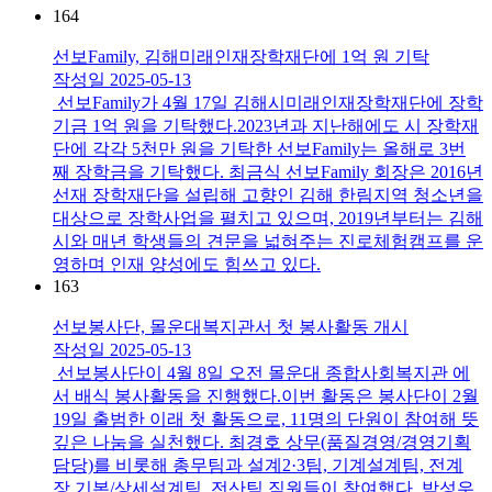
164
선보Family, 김해미래인재장학재단에 1억 원 기탁
작성일
2025-05-13
​선보Family가 4월 17일 김해시미래인재장학재단에 장학
기금 1억 원을 기탁했다.2023년과 지난해에도 시 장학재
단에 각각 5천만 원을 기탁한 선보Family는 올해로 3번
째 장학금을 기탁했다. 최금식 선보Family 회장은 2016년
선재 장학재단을 설립해 고향인 김해 한림지역 청소년을
대상으로 장학사업을 펼치고 있으며, 2019년부터는 김해
시와 매년 학생들의 견문을 넓혀주는 진로체험캠프를 운
영하며 인재 양성에도 힘쓰고 있다.​
163
선보봉사단, 몰운대복지관서 첫 봉사활동 개시
작성일
2025-05-13
​선보봉사단이 4월 8일 오전 몰운대 종합사회복지관 에
서 배식 봉사활동을 진행했다.이번 활동은 봉사단이 2월
19일 출범한 이래 첫 활동으로, 11명의 단원이 참여해 뜻
깊은 나눔을 실천했다. 최경호 상무(품질경영/경영기획
담당)를 비롯해 총무팀과 설계2·3팀, 기계설계팀, 전계
장 기본/상세설계팀, 전산팀 직원들이 참여했다. 박성우