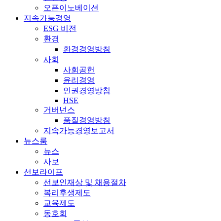
오픈이노베이션
지속가능경영
ESG 비전
환경
환경경영방침
사회
사회공헌
윤리경영
인권경영방침
HSE
거버넌스
품질경영방침
지속가능경영보고서
뉴스룸
뉴스
사보
선보라이프
선보인재상 및 채용절차
복리후생제도
교육제도
동호회