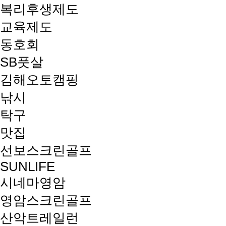
복리후생제도
교육제도
동호회
SB풋살
김해오토캠핑
낚시
탁구
맛집
선보스크린골프
SUNLIFE
시네마영암
영암스크린골프
산악트레일런