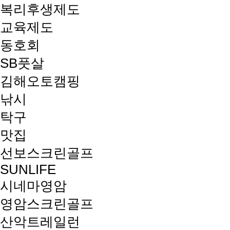
복리후생제도
교육제도
동호회
SB풋살
김해오토캠핑
낚시
탁구
맛집
선보스크린골프
SUNLIFE
시네마영암
영암스크린골프
산악트레일런