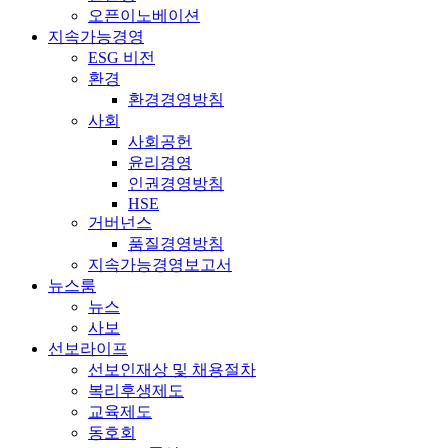
오픈이노베이션
지속가능경영
ESG 비전
환경
환경경영방침
사회
사회공헌
윤리경영
인권경영방침
HSE
거버넌스
품질경영방침
지속가능경영보고서
뉴스룸
뉴스
사보
선보라이프
선보인재상 및 채용절차
복리후생제도
교육제도
동호회