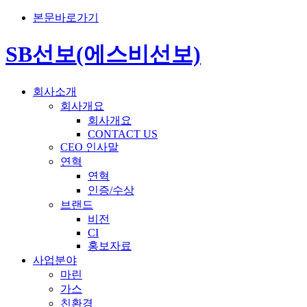
본문바로가기
SB선보(에스비선보)
회사소개
회사개요
회사개요
CONTACT US
CEO 인사말
연혁
연혁
인증/수상
브랜드
비전
CI
홍보자료
사업분야
마린
가스
친환경