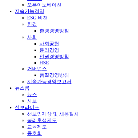
오픈이노베이션
지속가능경영
ESG 비전
환경
환경경영방침
사회
사회공헌
윤리경영
인권경영방침
HSE
거버넌스
품질경영방침
지속가능경영보고서
뉴스룸
뉴스
사보
선보라이프
선보인재상 및 채용절차
복리후생제도
교육제도
동호회