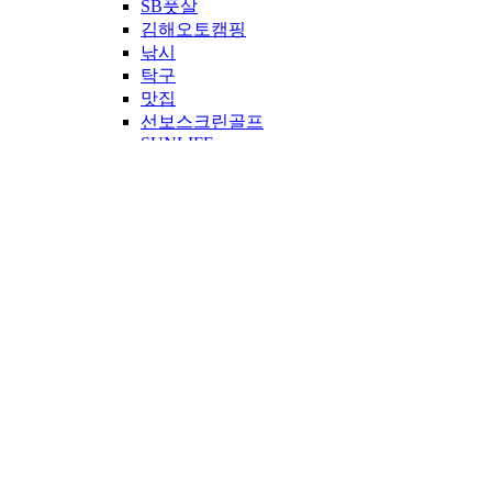
SB풋살
김해오토캠핑
낚시
탁구
맛집
선보스크린골프
SUNLIFE
시네마영암
영암스크린골프
산악트레일런
보드이야기
같이해볼링
선보무비
공굴러가유
임팩트
선보 봉사단
만루홈런
공지사항
IR
투자정보
공시정보
재무정보