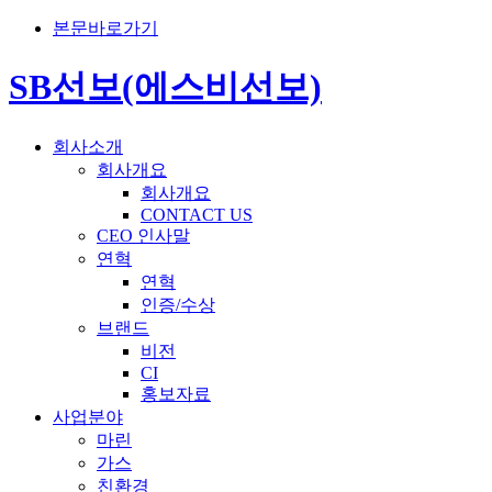
본문바로가기
SB선보(에스비선보)
회사소개
회사개요
회사개요
CONTACT US
CEO 인사말
연혁
연혁
인증/수상
브랜드
비전
CI
홍보자료
사업분야
마린
가스
친환경