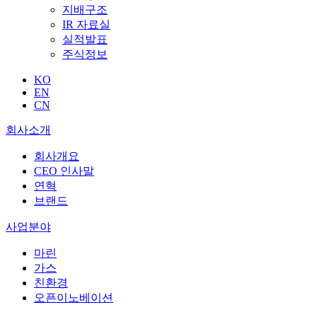
지배구조
IR 자료실
실적발표
주식정보
KO
EN
CN
회사소개
회사개요
CEO 인사말
연혁
브랜드
사업분야
마린
가스
친환경
오픈이노베이션