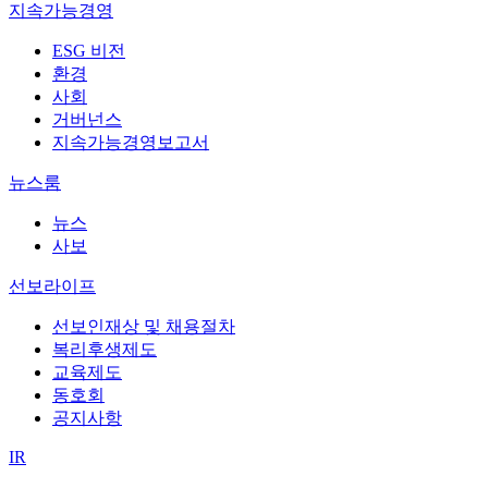
지속가능경영
ESG 비전
환경
사회
거버넌스
지속가능경영보고서
뉴스룸
뉴스
사보
선보라이프
선보인재상 및 채용절차
복리후생제도
교육제도
동호회
공지사항
IR