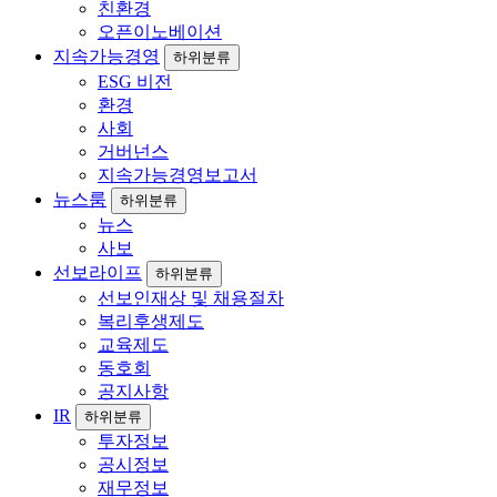
친환경
오픈이노베이션
지속가능경영
하위분류
ESG 비전
환경
사회
거버넌스
지속가능경영보고서
뉴스룸
하위분류
뉴스
사보
선보라이프
하위분류
선보인재상 및 채용절차
복리후생제도
교육제도
동호회
공지사항
IR
하위분류
투자정보
공시정보
재무정보