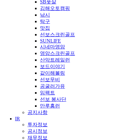
SB풋살
김해오토캠핑
낚시
탁구
맛집
선보스크린골프
SUNLIFE
시네마영암
영암스크린골프
산악트레일런
보드이야기
같이해볼링
선보무비
공굴러가유
임팩트
선보 봉사단
만루홈런
공지사항
IR
투자정보
공시정보
재무정보