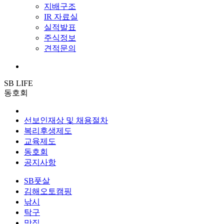
지배구조
IR 자료실
실적발표
주식정보
견적문의
SB LIFE
동호회
선보인재상 및 채용절차
복리후생제도
교육제도
동호회
공지사항
SB풋살
김해오토캠핑
낚시
탁구
맛집