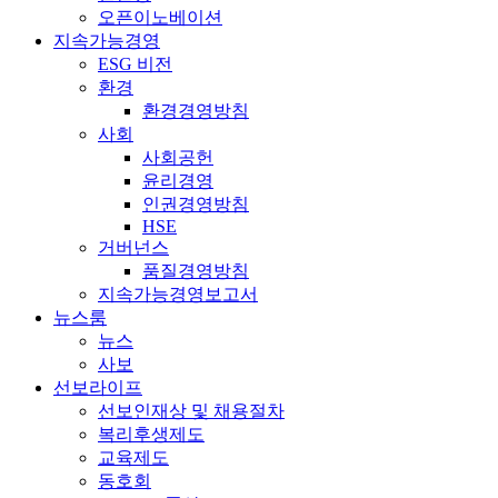
오픈이노베이션
지속가능경영
ESG 비전
환경
환경경영방침
사회
사회공헌
윤리경영
인권경영방침
HSE
거버넌스
품질경영방침
지속가능경영보고서
뉴스룸
뉴스
사보
선보라이프
선보인재상 및 채용절차
복리후생제도
교육제도
동호회