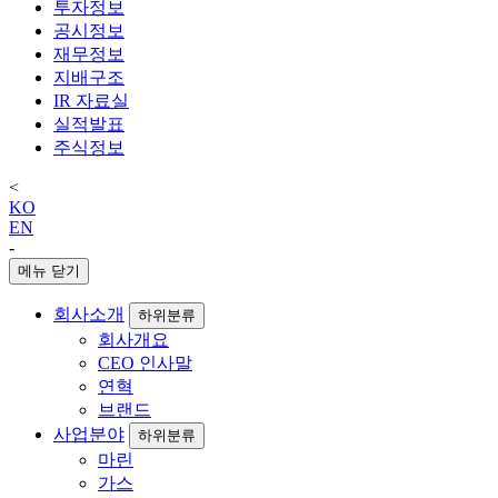
투자정보
공시정보
재무정보
지배구조
IR 자료실
실적발표
주식정보
<
KO
EN
-
메뉴 닫기
회사소개
하위분류
회사개요
CEO 인사말
연혁
브랜드
사업분야
하위분류
마린
가스