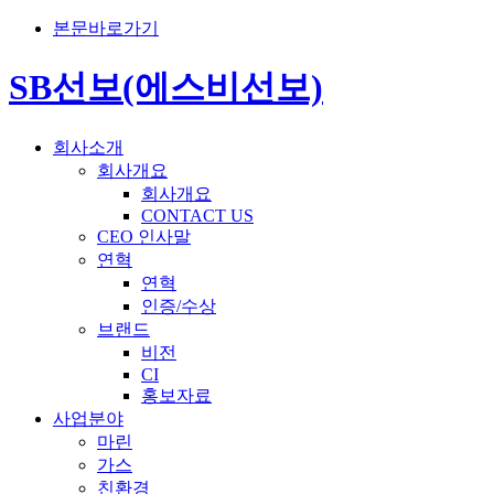
본문바로가기
SB선보(에스비선보)
회사소개
회사개요
회사개요
CONTACT US
CEO 인사말
연혁
연혁
인증/수상
브랜드
비전
CI
홍보자료
사업분야
마린
가스
친환경