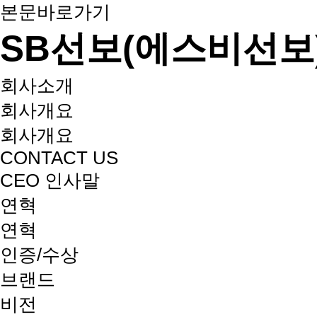
본문바로가기
SB선보(에스비선보
회사소개
회사개요
회사개요
CONTACT US
CEO 인사말
연혁
연혁
인증/수상
브랜드
비전