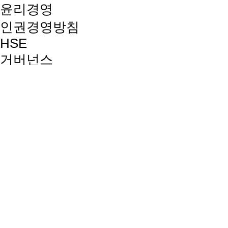
윤리경영
인권경영방침
HSE
거버넌스
품질경영방침
지속가능경영보고서
뉴스룸
뉴스
사보
선보라이프
선보인재상 및 채용절차
복리후생제도
교육제도