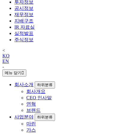
투자정보
공시정보
재무정보
지배구조
IR 자료실
실적발표
주식정보
<
KO
EN
-
메뉴 닫기
회사소개
하위분류
회사개요
CEO 인사말
연혁
브랜드
사업분야
하위분류
마린
가스