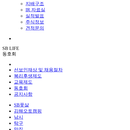
지배구조
IR 자료실
실적발표
주식정보
견적문의
SB LIFE
동호회
선보인재상 및 채용절차
복리후생제도
교육제도
동호회
공지사항
SB풋살
김해오토캠핑
낚시
탁구
맛집