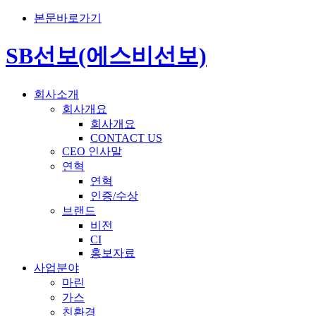
본문바로가기
SB선보(에스비선보)
회사소개
회사개요
회사개요
CONTACT US
CEO 인사말
연혁
연혁
인증/수상
브랜드
비전
CI
홍보자료
사업분야
마린
가스
친환경