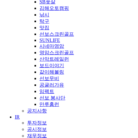
SB풋살
김해오토캠핑
낚시
탁구
맛집
선보스크린골프
SUNLIFE
시네마영암
영암스크린골프
산악트레일런
보드이야기
같이해볼링
선보무비
공굴러가유
임팩트
선보 봉사단
만루홈런
공지사항
IR
투자정보
공시정보
재무정보