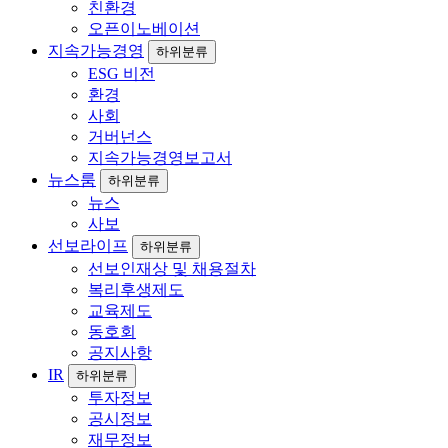
친환경
오픈이노베이션
지속가능경영
하위분류
ESG 비전
환경
사회
거버넌스
지속가능경영보고서
뉴스룸
하위분류
뉴스
사보
선보라이프
하위분류
선보인재상 및 채용절차
복리후생제도
교육제도
동호회
공지사항
IR
하위분류
투자정보
공시정보
재무정보