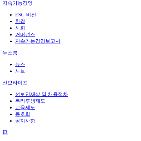
지속가능경영
ESG 비전
환경
사회
거버넌스
지속가능경영보고서
뉴스룸
뉴스
사보
선보라이프
선보인재상 및 채용절차
복리후생제도
교육제도
동호회
공지사항
IR