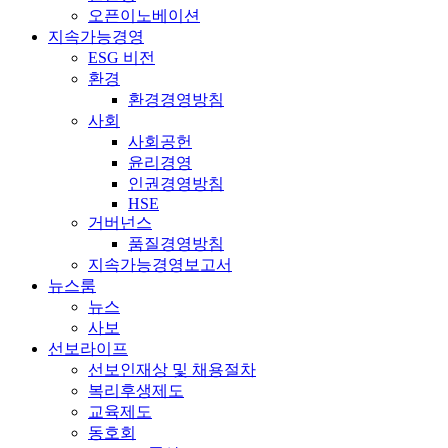
오픈이노베이션
지속가능경영
ESG 비전
환경
환경경영방침
사회
사회공헌
윤리경영
인권경영방침
HSE
거버넌스
품질경영방침
지속가능경영보고서
뉴스룸
뉴스
사보
선보라이프
선보인재상 및 채용절차
복리후생제도
교육제도
동호회