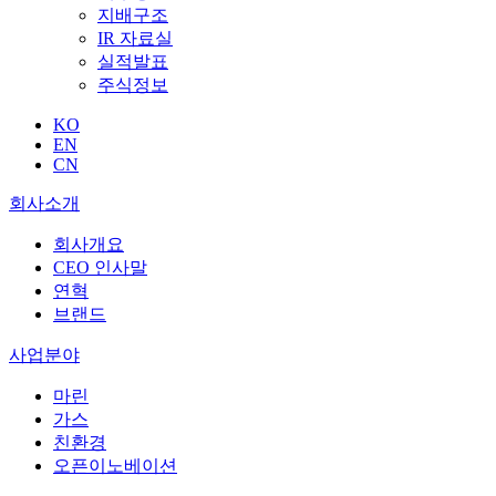
지배구조
IR 자료실
실적발표
주식정보
KO
EN
CN
회사소개
회사개요
CEO 인사말
연혁
브랜드
사업분야
마린
가스
친환경
오픈이노베이션