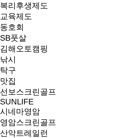
복리후생제도
교육제도
동호회
SB풋살
김해오토캠핑
낚시
탁구
맛집
선보스크린골프
SUNLIFE
시네마영암
영암스크린골프
산악트레일런