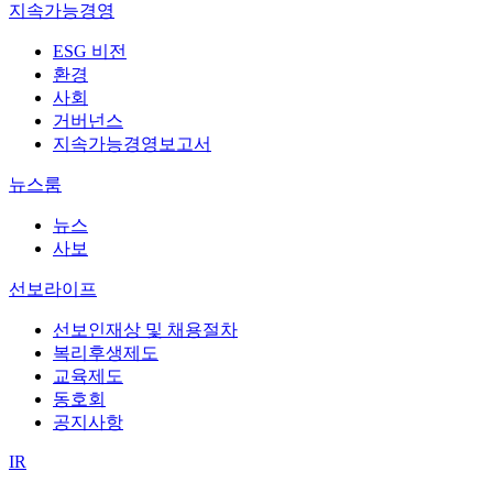
지속가능경영
ESG 비전
환경
사회
거버넌스
지속가능경영보고서
뉴스룸
뉴스
사보
선보라이프
선보인재상 및 채용절차
복리후생제도
교육제도
동호회
공지사항
IR