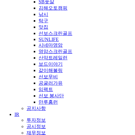
SB풋살
김해오토캠핑
낚시
탁구
맛집
선보스크린골프
SUNLIFE
시네마영암
영암스크린골프
산악트레일런
보드이야기
같이해볼링
선보무비
공굴러가유
임팩트
선보 봉사단
만루홈런
공지사항
IR
투자정보
공시정보
재무정보