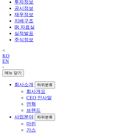
투자정보
공시정보
재무정보
지배구조
IR 자료실
실적발표
주식정보
<
KO
EN
-
메뉴 닫기
회사소개
하위분류
회사개요
CEO 인사말
연혁
브랜드
사업분야
하위분류
마린
가스