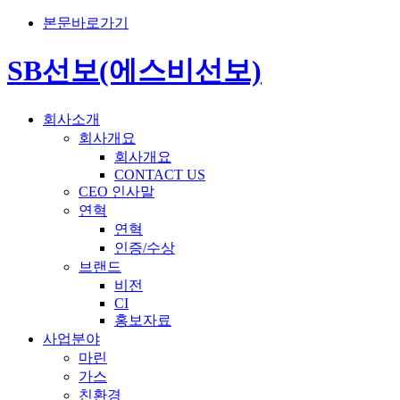
본문바로가기
SB선보(에스비선보)
회사소개
회사개요
회사개요
CONTACT US
CEO 인사말
연혁
연혁
인증/수상
브랜드
비전
CI
홍보자료
사업분야
마린
가스
친환경