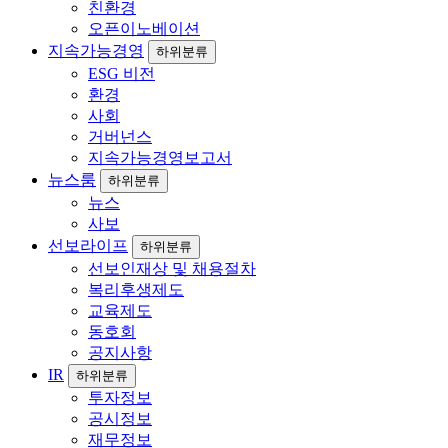
친환경
오픈이노베이션
지속가능경영
하위분류
ESG 비전
환경
사회
거버넌스
지속가능경영보고서
뉴스룸
하위분류
뉴스
사보
선보라이프
하위분류
선보인재상 및 채용절차
복리후생제도
교육제도
동호회
공지사항
IR
하위분류
투자정보
공시정보
재무정보