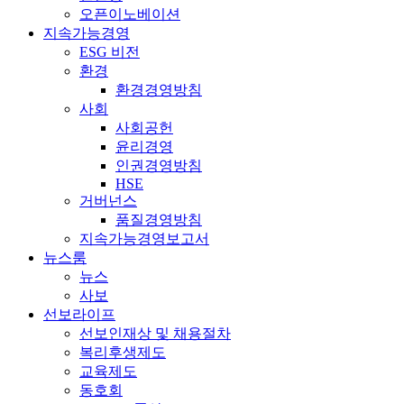
오픈이노베이션
지속가능경영
ESG 비전
환경
환경경영방침
사회
사회공헌
윤리경영
인권경영방침
HSE
거버넌스
품질경영방침
지속가능경영보고서
뉴스룸
뉴스
사보
선보라이프
선보인재상 및 채용절차
복리후생제도
교육제도
동호회