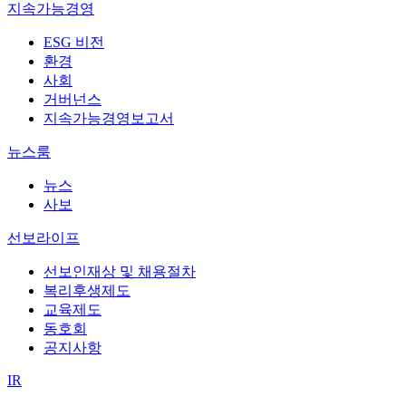
지속가능경영
ESG 비전
환경
사회
거버넌스
지속가능경영보고서
뉴스룸
뉴스
사보
선보라이프
선보인재상 및 채용절차
복리후생제도
교육제도
동호회
공지사항
IR