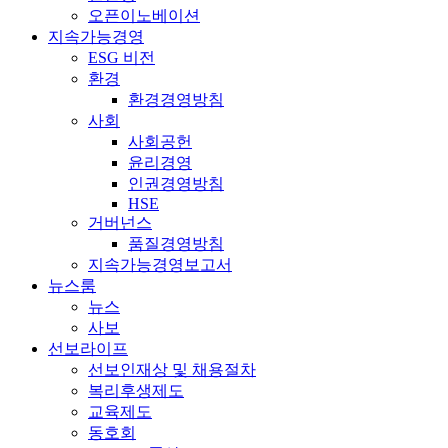
오픈이노베이션
지속가능경영
ESG 비전
환경
환경경영방침
사회
사회공헌
윤리경영
인권경영방침
HSE
거버넌스
품질경영방침
지속가능경영보고서
뉴스룸
뉴스
사보
선보라이프
선보인재상 및 채용절차
복리후생제도
교육제도
동호회