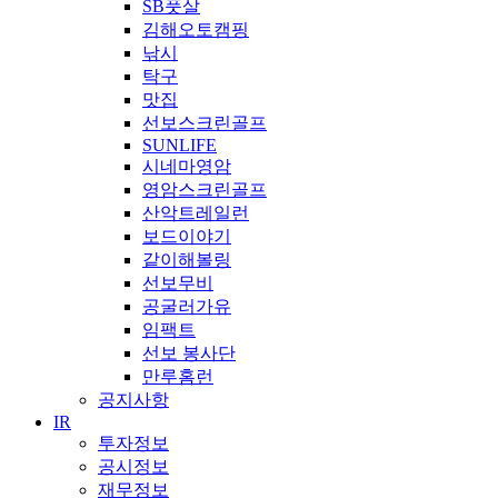
SB풋살
김해오토캠핑
낚시
탁구
맛집
선보스크린골프
SUNLIFE
시네마영암
영암스크린골프
산악트레일런
보드이야기
같이해볼링
선보무비
공굴러가유
임팩트
선보 봉사단
만루홈런
공지사항
IR
투자정보
공시정보
재무정보