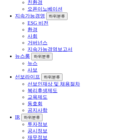
친환경
오픈이노베이션
지속가능경영
하위분류
ESG 비전
환경
사회
거버넌스
지속가능경영보고서
뉴스룸
하위분류
뉴스
사보
선보라이프
하위분류
선보인재상 및 채용절차
복리후생제도
교육제도
동호회
공지사항
IR
하위분류
투자정보
공시정보
재무정보