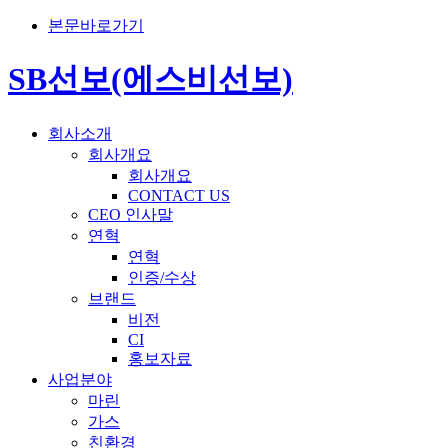
본문바로가기
SB선보(에스비선보)
회사소개
회사개요
회사개요
CONTACT US
CEO 인사말
연혁
연혁
인증/수상
브랜드
비전
CI
홍보자료
사업분야
마린
가스
친환경