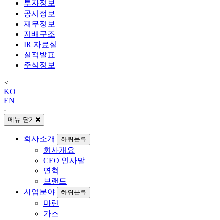
투자정보
공시정보
재무정보
지배구조
IR 자료실
실적발표
주식정보
<
KO
EN
-
메뉴 닫기
회사소개
하위분류
회사개요
CEO 인사말
연혁
브랜드
사업분야
하위분류
마린
가스