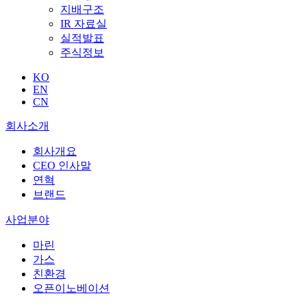
지배구조
IR 자료실
실적발표
주식정보
KO
EN
CN
회사소개
회사개요
CEO 인사말
연혁
브랜드
사업분야
마린
가스
친환경
오픈이노베이션