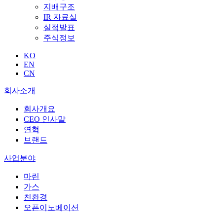
지배구조
IR 자료실
실적발표
주식정보
KO
EN
CN
회사소개
회사개요
CEO 인사말
연혁
브랜드
사업분야
마린
가스
친환경
오픈이노베이션