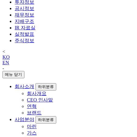
투자정보
공시정보
재무정보
지배구조
IR 자료실
실적발표
주식정보
<
KO
EN
-
메뉴 닫기
회사소개
하위분류
회사개요
CEO 인사말
연혁
브랜드
사업분야
하위분류
마린
가스