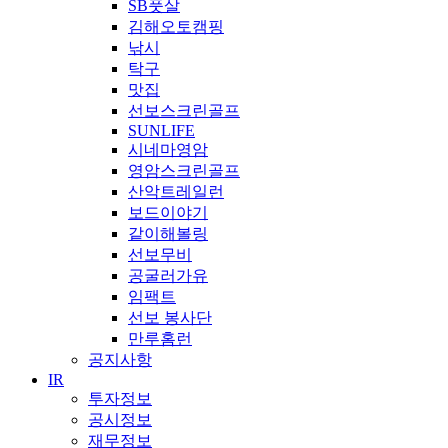
SB풋살
김해오토캠핑
낚시
탁구
맛집
선보스크린골프
SUNLIFE
시네마영암
영암스크린골프
산악트레일런
보드이야기
같이해볼링
선보무비
공굴러가유
임팩트
선보 봉사단
만루홈런
공지사항
IR
투자정보
공시정보
재무정보