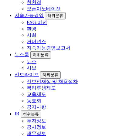
친환경
오픈이노베이션
지속가능경영
하위분류
ESG 비전
환경
사회
거버넌스
지속가능경영보고서
뉴스룸
하위분류
뉴스
사보
선보라이프
하위분류
선보인재상 및 채용절차
복리후생제도
교육제도
동호회
공지사항
IR
하위분류
투자정보
공시정보
재무정보