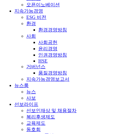
오픈이노베이션
지속가능경영
ESG 비전
환경
환경경영방침
사회
사회공헌
윤리경영
인권경영방침
HSE
거버넌스
품질경영방침
지속가능경영보고서
뉴스룸
뉴스
사보
선보라이프
선보인재상 및 채용절차
복리후생제도
교육제도
동호회