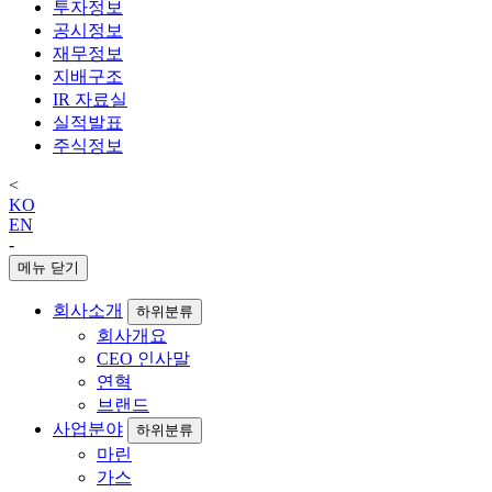
투자정보
공시정보
재무정보
지배구조
IR 자료실
실적발표
주식정보
<
KO
EN
-
메뉴 닫기
회사소개
하위분류
회사개요
CEO 인사말
연혁
브랜드
사업분야
하위분류
마린
가스