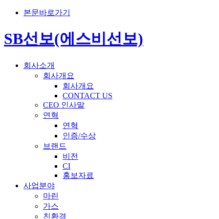
본문바로가기
SB선보(에스비선보)
회사소개
회사개요
회사개요
CONTACT US
CEO 인사말
연혁
연혁
인증/수상
브랜드
비전
CI
홍보자료
사업분야
마린
가스
친환경