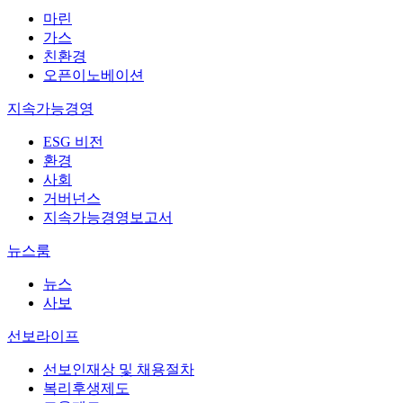
마린
가스
친환경
오픈이노베이션
지속가능경영
ESG 비전
환경
사회
거버넌스
지속가능경영보고서
뉴스룸
뉴스
사보
선보라이프
선보인재상 및 채용절차
복리후생제도