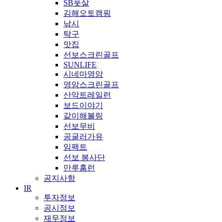
SB풋살
김해오토캠핑
낚시
탁구
맛집
선보스크린골프
SUNLIFE
시네마영암
영암스크린골프
산악트레일런
보드이야기
같이해볼링
선보무비
공굴러가유
임팩트
선보 봉사단
만루홈런
공지사항
IR
투자정보
공시정보
재무정보