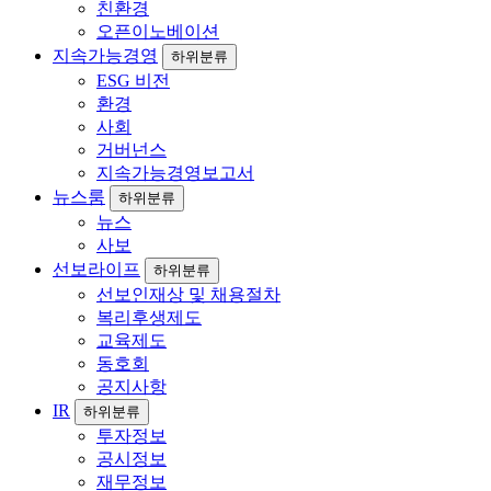
친환경
오픈이노베이션
지속가능경영
하위분류
ESG 비전
환경
사회
거버넌스
지속가능경영보고서
뉴스룸
하위분류
뉴스
사보
선보라이프
하위분류
선보인재상 및 채용절차
복리후생제도
교육제도
동호회
공지사항
IR
하위분류
투자정보
공시정보
재무정보