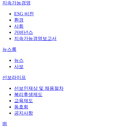
지속가능경영
ESG 비전
환경
사회
거버넌스
지속가능경영보고서
뉴스룸
뉴스
사보
선보라이프
선보인재상 및 채용절차
복리후생제도
교육제도
동호회
공지사항
IR