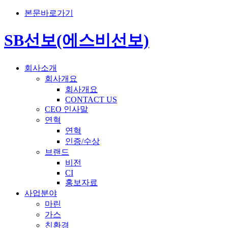
본문바로가기
SB선보(에스비선보)
회사소개
회사개요
회사개요
CONTACT US
CEO 인사말
연혁
연혁
인증/수상
브랜드
비전
CI
홍보자료
사업분야
마린
가스
친환경