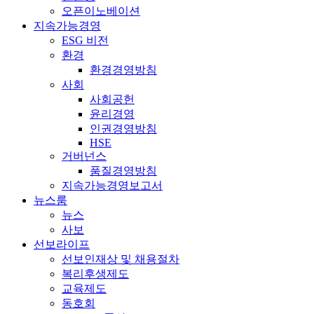
오픈이노베이션
지속가능경영
ESG 비전
환경
환경경영방침
사회
사회공헌
윤리경영
인권경영방침
HSE
거버넌스
품질경영방침
지속가능경영보고서
뉴스룸
뉴스
사보
선보라이프
선보인재상 및 채용절차
복리후생제도
교육제도
동호회