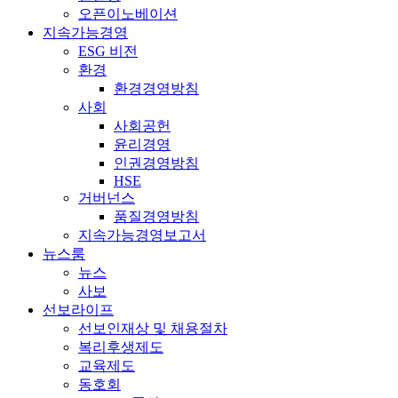
오픈이노베이션
지속가능경영
ESG 비전
환경
환경경영방침
사회
사회공헌
윤리경영
인권경영방침
HSE
거버넌스
품질경영방침
지속가능경영보고서
뉴스룸
뉴스
사보
선보라이프
선보인재상 및 채용절차
복리후생제도
교육제도
동호회