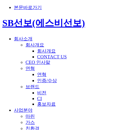
본문바로가기
SB선보(에스비선보)
회사소개
회사개요
회사개요
CONTACT US
CEO 인사말
연혁
연혁
인증/수상
브랜드
비전
CI
홍보자료
사업분야
마린
가스
친환경