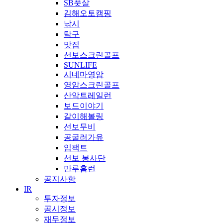
SB풋살
김해오토캠핑
낚시
탁구
맛집
선보스크린골프
SUNLIFE
시네마영암
영암스크린골프
산악트레일런
보드이야기
같이해볼링
선보무비
공굴러가유
임팩트
선보 봉사단
만루홈런
공지사항
IR
투자정보
공시정보
재무정보