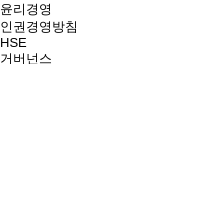
윤리경영
인권경영방침
HSE
거버넌스
품질경영방침
지속가능경영보고서
뉴스룸
뉴스
사보
선보라이프
선보인재상 및 채용절차
복리후생제도
교육제도