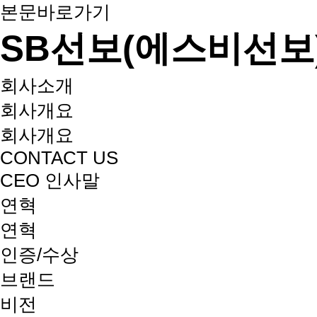
본문바로가기
SB선보(에스비선보
회사소개
회사개요
회사개요
CONTACT US
CEO 인사말
연혁
연혁
인증/수상
브랜드
비전