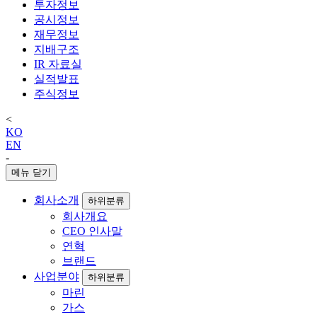
투자정보
공시정보
재무정보
지배구조
IR 자료실
실적발표
주식정보
<
KO
EN
-
메뉴 닫기
회사소개
하위분류
회사개요
CEO 인사말
연혁
브랜드
사업분야
하위분류
마린
가스