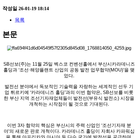
작성일
26-01-19 18:14
목록
본문
SB선보(주)는 11월 25일 벡스코 컨벤션홀에서 부산시카라데니즈
홀딩과 ‘조선·해양플랜트 산업의 공동 발전
업무협약(MOU)’을 맺
었다.
발전선 분야에서 독보적인 기
술력을 자랑하는 세계적인 선두 기
업 튀르키예 ‘카라데니
즈 홀딩’과의 이번 협약은, SB선보를 비롯
한 부산 지역 조
선기자재업체들이 발전선(부유식 발전소) 시장을
개척하
는 시작점이 될 것으로 기대된다.
이번 3자 협약의 핵심은 부산시의 주력 산업인 ‘조선기
자재 분
야’의 새로운 판로 개척이다. 카라데니즈 홀딩이
자회사 카파워십
을 통해 아프리카와 아시아 등 다수 국가
에 발전선을 공급하며,