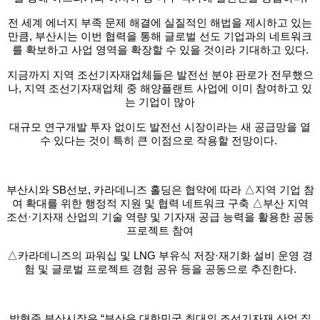
전 세계 에너지 부족 문제 해결에
실질적인 해법을 제시하고 있는
만큼, 부산시는 이번 협
력을 통해 글로벌 선도 기업과의 네트워크
를 확보하고 사
업 영역을 확장할 수 있을 것이라 기대하고 있다.
지금까
지 지역 조선기자재업체들은 발전선 분야 판로가 전무했
으
나, 지역 조선기자재업체 중 해양플랜트 사업에 이미
참여하고 있
는 기업이 많아
대규모 연구개발 투자 없이도
발전선 시장이라는 새 공급망을 열
수 있다는 것이 특히
큰 이점으로 작용할 전망이다.
부산시와 SB선보, 카라데니즈 홀딩은 협약에 따라 △지
역 기업 참
여 확대를 위한 행정적 지원 및 협력 네트워크
구축 △부산 지역
조선·기자재 산업의 기술 역량 및 기자
재 공급 능력을 활용한 공동
프로젝트 참여
△카라데니즈
의 파워십 및 LNG 부유식 저장·재기화 설비 운영 경
험 및
글로벌 프로젝트 경험 공유 등을 공동으로 추진한다.
박형준 부산시장은 “부산은 대한민국 최대의 조선기
자재 산업 집