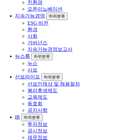
친환경
오픈이노베이션
지속가능경영
하위분류
ESG 비전
환경
사회
거버넌스
지속가능경영보고서
뉴스룸
하위분류
뉴스
사보
선보라이프
하위분류
선보인재상 및 채용절차
복리후생제도
교육제도
동호회
공지사항
IR
하위분류
투자정보
공시정보
재무정보