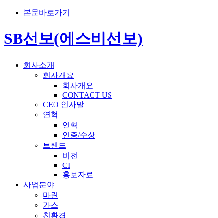
본문바로가기
SB선보(에스비선보)
회사소개
회사개요
회사개요
CONTACT US
CEO 인사말
연혁
연혁
인증/수상
브랜드
비전
CI
홍보자료
사업분야
마린
가스
친환경