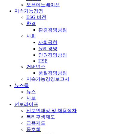
오픈이노베이션
지속가능경영
ESG 비전
환경
환경경영방침
사회
사회공헌
윤리경영
인권경영방침
HSE
거버넌스
품질경영방침
지속가능경영보고서
뉴스룸
뉴스
사보
선보라이프
선보인재상 및 채용절차
복리후생제도
교육제도
동호회