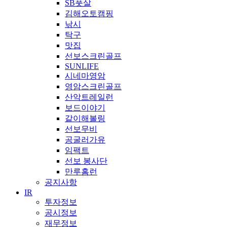
SB풋살
김해오토캠핑
낚시
탁구
맛집
선보스크린골프
SUNLIFE
시네마영암
영암스크린골프
산악트레일런
보드이야기
같이해볼링
선보무비
공굴러가유
임팩트
선보 봉사단
만루홈런
공지사항
IR
투자정보
공시정보
재무정보