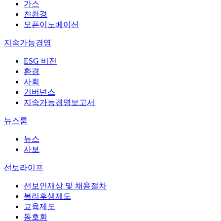
가스
친환경
오픈이노베이션
지속가능경영
ESG 비전
환경
사회
거버넌스
지속가능경영보고서
뉴스룸
뉴스
사보
선보라이프
선보인재상 및 채용절차
복리후생제도
교육제도
동호회