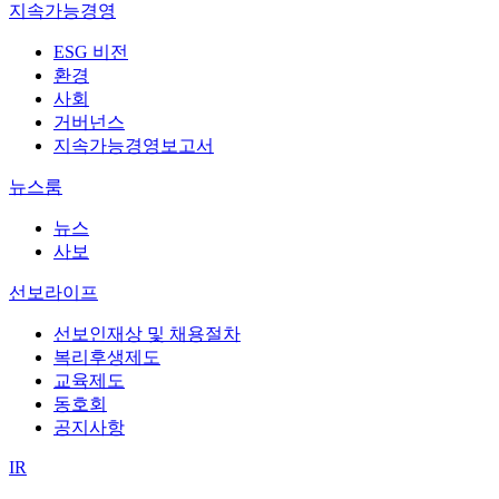
지속가능경영
ESG 비전
환경
사회
거버넌스
지속가능경영보고서
뉴스룸
뉴스
사보
선보라이프
선보인재상 및 채용절차
복리후생제도
교육제도
동호회
공지사항
IR