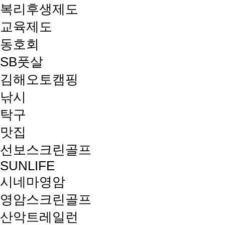
복리후생제도
교육제도
동호회
SB풋살
김해오토캠핑
낚시
탁구
맛집
선보스크린골프
SUNLIFE
시네마영암
영암스크린골프
산악트레일런