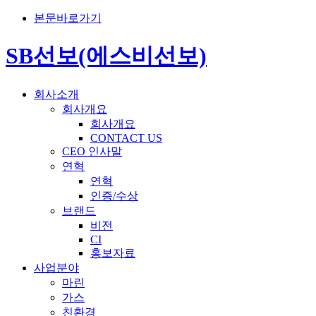
본문바로가기
SB선보(에스비선보)
회사소개
회사개요
회사개요
CONTACT US
CEO 인사말
연혁
연혁
인증/수상
브랜드
비전
CI
홍보자료
사업분야
마린
가스
친환경