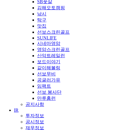
SB풋살
김해오토캠핑
낚시
탁구
맛집
선보스크린골프
SUNLIFE
시네마영암
영암스크린골프
산악트레일런
보드이야기
같이해볼링
선보무비
공굴러가유
임팩트
선보 봉사단
만루홈런
공지사항
IR
투자정보
공시정보
재무정보