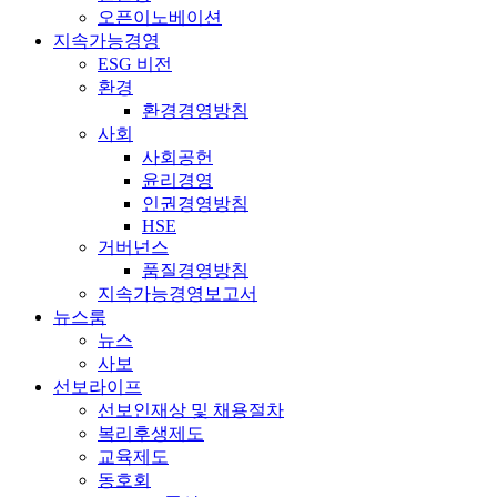
오픈이노베이션
지속가능경영
ESG 비전
환경
환경경영방침
사회
사회공헌
윤리경영
인권경영방침
HSE
거버넌스
품질경영방침
지속가능경영보고서
뉴스룸
뉴스
사보
선보라이프
선보인재상 및 채용절차
복리후생제도
교육제도
동호회