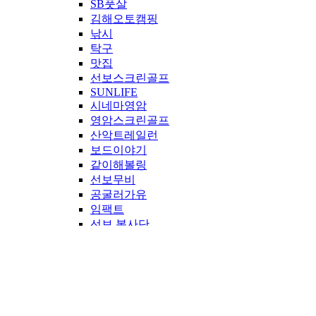
SB풋살
김해오토캠핑
낚시
탁구
맛집
선보스크린골프
SUNLIFE
시네마영암
영암스크린골프
산악트레일런
보드이야기
같이해볼링
선보무비
공굴러가유
임팩트
선보 봉사단
만루홈런
공지사항
IR
투자정보
공시정보
재무정보