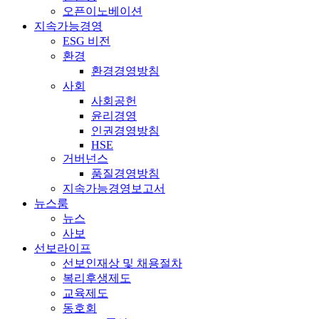
오픈이노베이션
지속가능경영
ESG 비전
환경
환경경영방침
사회
사회공헌
윤리경영
인권경영방침
HSE
거버넌스
품질경영방침
지속가능경영보고서
뉴스룸
뉴스
사보
선보라이프
선보인재상 및 채용절차
복리후생제도
교육제도
동호회