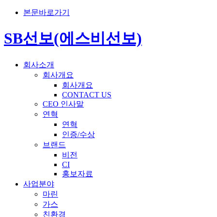
본문바로가기
SB선보(에스비선보)
회사소개
회사개요
회사개요
CONTACT US
CEO 인사말
연혁
연혁
인증/수상
브랜드
비전
CI
홍보자료
사업분야
마린
가스
친환경