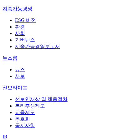
지속가능경영
ESG 비전
환경
사회
거버넌스
지속가능경영보고서
뉴스룸
뉴스
사보
선보라이프
선보인재상 및 채용절차
복리후생제도
교육제도
동호회
공지사항
IR