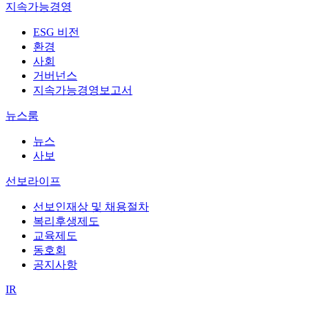
지속가능경영
ESG 비전
환경
사회
거버넌스
지속가능경영보고서
뉴스룸
뉴스
사보
선보라이프
선보인재상 및 채용절차
복리후생제도
교육제도
동호회
공지사항
IR