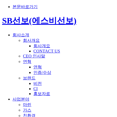
본문바로가기
SB선보(에스비선보)
회사소개
회사개요
회사개요
CONTACT US
CEO 인사말
연혁
연혁
인증/수상
브랜드
비전
CI
홍보자료
사업분야
마린
가스
친환경