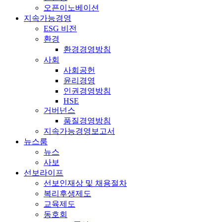
오픈이노베이션
지속가능경영
ESG 비전
환경
환경경영방침
사회
사회공헌
윤리경영
인권경영방침
HSE
거버넌스
품질경영방침
지속가능경영보고서
뉴스룸
뉴스
사보
선보라이프
선보인재상 및 채용절차
복리후생제도
교육제도
동호회