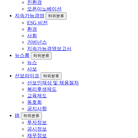
친환경
오픈이노베이션
지속가능경영
하위분류
ESG 비전
환경
사회
거버넌스
지속가능경영보고서
뉴스룸
하위분류
뉴스
사보
선보라이프
하위분류
선보인재상 및 채용절차
복리후생제도
교육제도
동호회
공지사항
IR
하위분류
투자정보
공시정보
재무정보