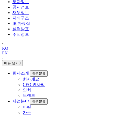
투자정보
공시정보
재무정보
지배구조
IR 자료실
실적발표
주식정보
<
KO
EN
-
메뉴 닫기
회사소개
하위분류
회사개요
CEO 인사말
연혁
브랜드
사업분야
하위분류
마린
가스