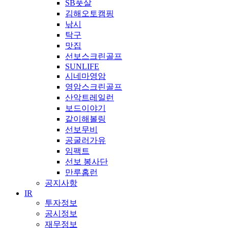
SB풋살
김해오토캠핑
낚시
탁구
맛집
선보스크린골프
SUNLIFE
시네마영암
영암스크린골프
산악트레일런
보드이야기
같이해볼링
선보무비
공굴러가유
임팩트
선보 봉사단
만루홈런
공지사항
IR
투자정보
공시정보
재무정보