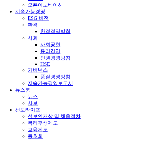
오픈이노베이션
지속가능경영
ESG 비전
환경
환경경영방침
사회
사회공헌
윤리경영
인권경영방침
HSE
거버넌스
품질경영방침
지속가능경영보고서
뉴스룸
뉴스
사보
선보라이프
선보인재상 및 채용절차
복리후생제도
교육제도
동호회