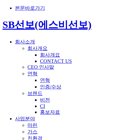
본문바로가기
SB선보(에스비선보)
회사소개
회사개요
회사개요
CONTACT US
CEO 인사말
연혁
연혁
인증/수상
브랜드
비전
CI
홍보자료
사업분야
마린
가스
친환경