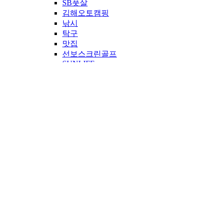
SB풋살
김해오토캠핑
낚시
탁구
맛집
선보스크린골프
SUNLIFE
시네마영암
영암스크린골프
산악트레일런
보드이야기
같이해볼링
선보무비
공굴러가유
임팩트
선보 봉사단
만루홈런
공지사항
IR
투자정보
공시정보
재무정보