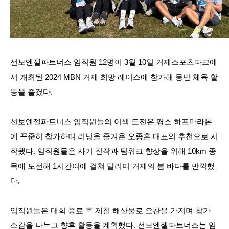
선보엔젤파트너스 임직원
12
명이
3
월
10
일 거제스포츠파크에
서 개최된
2024 MBN
거제 희망 레이스에 참가해 동반 체육 활
동을 즐겼다
.
선보엔젤파트너스 임직원들의 이색 도전은 평소 하프마라톤
에 꾸준히 참가하며 러닝을 즐겨온 오종훈 대표의 추천으로 시
작됐다
.
임직원들은 사기 진작과 팀워크 향상을 위해
10km
종
목에 도전해
1
시간여에 걸쳐 달리며 거제의 봄 바다를 만끽했
다
.
임직원들은 대회 종료 후 제철 해산물로 오찬을 가지며 참가
소감을 나누고 향후 활동을 계획했다
.
선보엔젤파트너스는 임