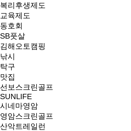
복리후생제도
교육제도
동호회
SB풋살
김해오토캠핑
낚시
탁구
맛집
선보스크린골프
SUNLIFE
시네마영암
영암스크린골프
산악트레일런