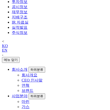
투자정보
공시정보
재무정보
지배구조
IR 자료실
실적발표
주식정보
<
KO
EN
-
메뉴 닫기
회사소개
하위분류
회사개요
CEO 인사말
연혁
브랜드
사업분야
하위분류
마린
가스