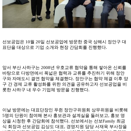
선보공업은
10
월
20
일 선보공업에 방문한 중국 상해시 정안구 대
표단을 대상으로 기업 소개와 현장 간담회를 진행했다
.
앞서 부산 사하구는
2008
년 우호교류 협약을 통해 쌓아온 신뢰를
바탕으로 다방면에서 폭넓은 협력과 교류를 추진하기 위해 정안
구와 자매도시 결연 협약을 체결했다
.
정안구는 협약 체결 이후 양
구 간 경제 교류 활성화를 위한 의견을 공유하고자 선보공업을 비
롯한 사하구 내 우수 기업체 방문을 진행했다
.
이날 방문에는 대표단장인 푸쥔 정안구위원회 상무위원을 비롯해
5
명의 단원이 참여해 본사 홍보관과 설계실을 둘러보고
,
홍보 영
상을 시청한 후 간담회에 참석했다
.
선보에서는 선보
Family
최금
식 회장과 선보공업 김상도 대표
,
경영지원 담당 서재욱 부사장을