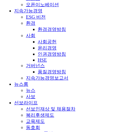
오픈이노베이션
지속가능경영
ESG 비전
환경
환경경영방침
사회
사회공헌
윤리경영
인권경영방침
HSE
거버넌스
품질경영방침
지속가능경영보고서
뉴스룸
뉴스
사보
선보라이프
선보인재상 및 채용절차
복리후생제도
교육제도
동호회