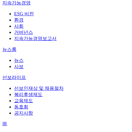
지속가능경영
ESG 비전
환경
사회
거버넌스
지속가능경영보고서
뉴스룸
뉴스
사보
선보라이프
선보인재상 및 채용절차
복리후생제도
교육제도
동호회
공지사항
IR