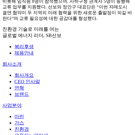
비롯해 임직원
8
명이 참석했으며
,
사하구청 관계자
5
명이 동행해
교류 업무를 지원했다
.
선보와 정안구 대표단은
“
이번 자매도시
결연 협약이 두 지역의 미래 협력을 위한 새로운 출발점이 되길 바
란다
”
며 교류 필요성에 대한 공감대를 형성했다.
친환경 기술로 미래를 여는
글로벌 에너지 리더, SB선보
복리후생
채용안내
회사소개
회사개요
CEO 인사말
연혁
브랜드
사업분야
마린
가스
친환경