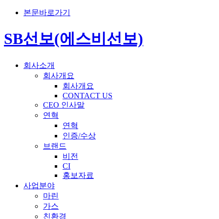
본문바로가기
SB선보(에스비선보)
회사소개
회사개요
회사개요
CONTACT US
CEO 인사말
연혁
연혁
인증/수상
브랜드
비전
CI
홍보자료
사업분야
마린
가스
친환경