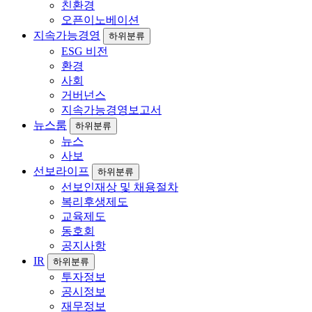
친환경
오픈이노베이션
지속가능경영
하위분류
ESG 비전
환경
사회
거버넌스
지속가능경영보고서
뉴스룸
하위분류
뉴스
사보
선보라이프
하위분류
선보인재상 및 채용절차
복리후생제도
교육제도
동호회
공지사항
IR
하위분류
투자정보
공시정보
재무정보