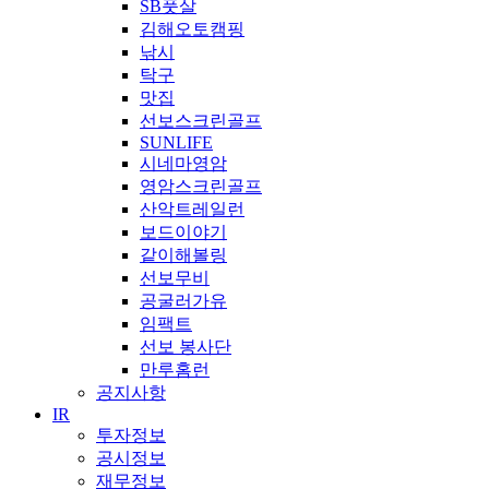
SB풋살
김해오토캠핑
낚시
탁구
맛집
선보스크린골프
SUNLIFE
시네마영암
영암스크린골프
산악트레일런
보드이야기
같이해볼링
선보무비
공굴러가유
임팩트
선보 봉사단
만루홈런
공지사항
IR
투자정보
공시정보
재무정보