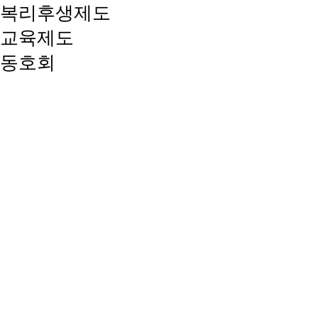
복리후생제도
교육제도
동호회
SB풋살
김해오토캠핑
낚시
탁구
맛집
선보스크린골프
SUNLIFE
시네마영암
영암스크린골프
산악트레일런