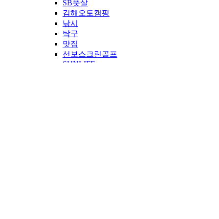
SB풋살
김해오토캠핑
낚시
탁구
맛집
선보스크린골프
SUNLIFE
시네마영암
영암스크린골프
산악트레일런
보드이야기
같이해볼링
선보무비
공굴러가유
임팩트
선보 봉사단
만루홈런
공지사항
IR
투자정보
공시정보
재무정보