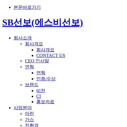
본문바로가기
SB선보(에스비선보)
회사소개
회사개요
회사개요
CONTACT US
CEO 인사말
연혁
연혁
인증/수상
브랜드
비전
CI
홍보자료
사업분야
마린
가스
친환경