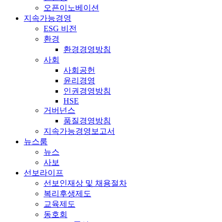
오픈이노베이션
지속가능경영
ESG 비전
환경
환경경영방침
사회
사회공헌
윤리경영
인권경영방침
HSE
거버넌스
품질경영방침
지속가능경영보고서
뉴스룸
뉴스
사보
선보라이프
선보인재상 및 채용절차
복리후생제도
교육제도
동호회