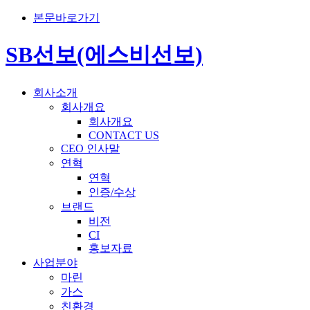
본문바로가기
SB선보(에스비선보)
회사소개
회사개요
회사개요
CONTACT US
CEO 인사말
연혁
연혁
인증/수상
브랜드
비전
CI
홍보자료
사업분야
마린
가스
친환경