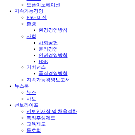
오픈이노베이션
지속가능경영
ESG 비전
환경
환경경영방침
사회
사회공헌
윤리경영
인권경영방침
HSE
거버넌스
품질경영방침
지속가능경영보고서
뉴스룸
뉴스
사보
선보라이프
선보인재상 및 채용절차
복리후생제도
교육제도
동호회