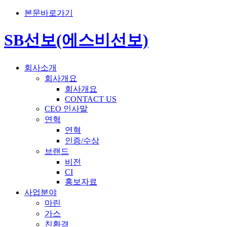
본문바로가기
SB선보(에스비선보)
회사소개
회사개요
회사개요
CONTACT US
CEO 인사말
연혁
연혁
인증/수상
브랜드
비전
CI
홍보자료
사업분야
마린
가스
친환경