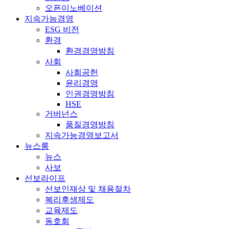
오픈이노베이션
지속가능경영
ESG 비전
환경
환경경영방침
사회
사회공헌
윤리경영
인권경영방침
HSE
거버넌스
품질경영방침
지속가능경영보고서
뉴스룸
뉴스
사보
선보라이프
선보인재상 및 채용절차
복리후생제도
교육제도
동호회