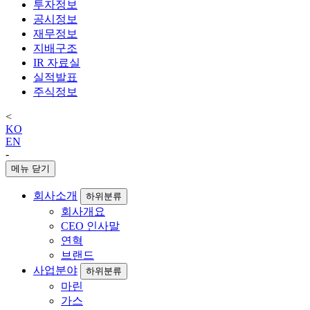
투자정보
공시정보
재무정보
지배구조
IR 자료실
실적발표
주식정보
<
KO
EN
-
메뉴 닫기
회사소개
하위분류
회사개요
CEO 인사말
연혁
브랜드
사업분야
하위분류
마린
가스