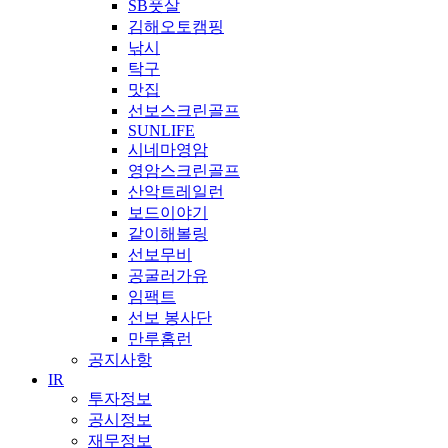
SB풋살
김해오토캠핑
낚시
탁구
맛집
선보스크린골프
SUNLIFE
시네마영암
영암스크린골프
산악트레일런
보드이야기
같이해볼링
선보무비
공굴러가유
임팩트
선보 봉사단
만루홈런
공지사항
IR
투자정보
공시정보
재무정보