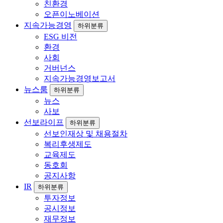
친환경
오픈이노베이션
지속가능경영
하위분류
ESG 비전
환경
사회
거버넌스
지속가능경영보고서
뉴스룸
하위분류
뉴스
사보
선보라이프
하위분류
선보인재상 및 채용절차
복리후생제도
교육제도
동호회
공지사항
IR
하위분류
투자정보
공시정보
재무정보