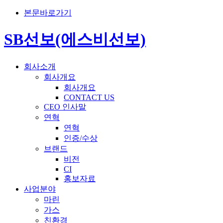
본문바로가기
SB선보(에스비선보)
회사소개
회사개요
회사개요
CONTACT US
CEO 인사말
연혁
연혁
인증/수상
브랜드
비전
CI
홍보자료
사업분야
마린
가스
친환경