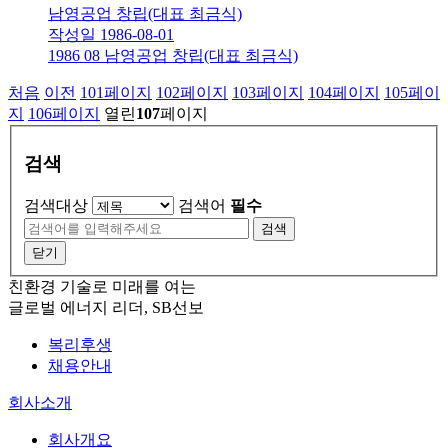
남영공업 창립(대표 최금식)
작성일
1986-08-01
1986 08 남영공업 창립(대표 최금식)
처음
이전
101
페이지
102
페이지
103
페이지
104
페이지
105
페이
지
106
페이지
열린
107
페이지
검색
검색대상
검색어
필수
검색
닫기
친환경 기술로 미래를 여는
글로벌 에너지 리더, SB선보
복리후생
채용안내
회사소개
회사개요