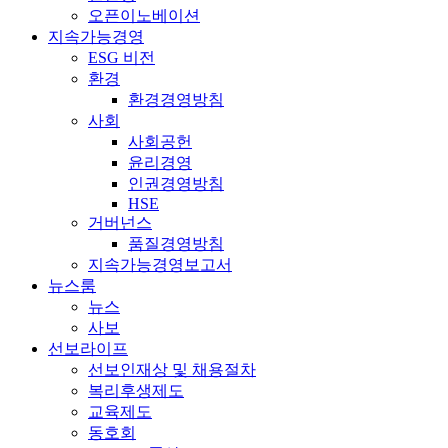
오픈이노베이션
지속가능경영
ESG 비전
환경
환경경영방침
사회
사회공헌
윤리경영
인권경영방침
HSE
거버넌스
품질경영방침
지속가능경영보고서
뉴스룸
뉴스
사보
선보라이프
선보인재상 및 채용절차
복리후생제도
교육제도
동호회