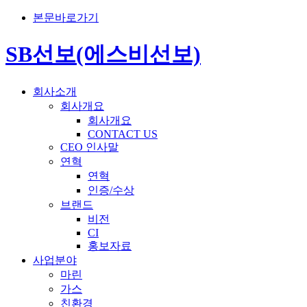
본문바로가기
SB선보(에스비선보)
회사소개
회사개요
회사개요
CONTACT US
CEO 인사말
연혁
연혁
인증/수상
브랜드
비전
CI
홍보자료
사업분야
마린
가스
친환경