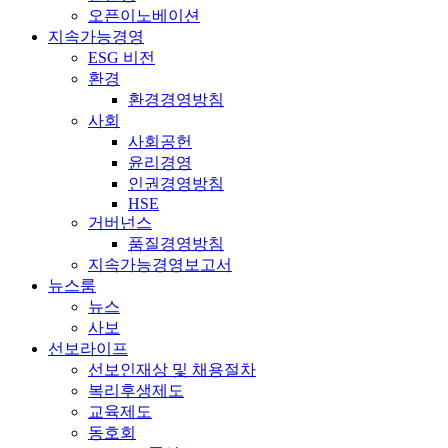
오픈이노베이션
지속가능경영
ESG 비전
환경
환경경영방침
사회
사회공헌
윤리경영
인권경영방침
HSE
거버넌스
품질경영방침
지속가능경영보고서
뉴스룸
뉴스
사보
선보라이프
선보인재상 및 채용절차
복리후생제도
교육제도
동호회