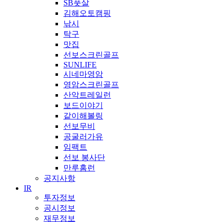
SB풋살
김해오토캠핑
낚시
탁구
맛집
선보스크린골프
SUNLIFE
시네마영암
영암스크린골프
산악트레일런
보드이야기
같이해볼링
선보무비
공굴러가유
임팩트
선보 봉사단
만루홈런
공지사항
IR
투자정보
공시정보
재무정보