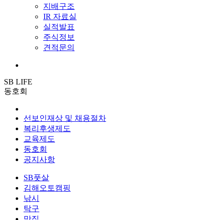
지배구조
IR 자료실
실적발표
주식정보
견적문의
SB LIFE
동호회
선보인재상 및 채용절차
복리후생제도
교육제도
동호회
공지사항
SB풋살
김해오토캠핑
낚시
탁구
맛집