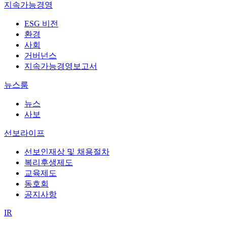
지속가능경영
ESG 비전
환경
사회
거버넌스
지속가능경영보고서
뉴스룸
뉴스
사보
선보라이프
선보인재상 및 채용절차
복리후생제도
교육제도
동호회
공지사항
IR