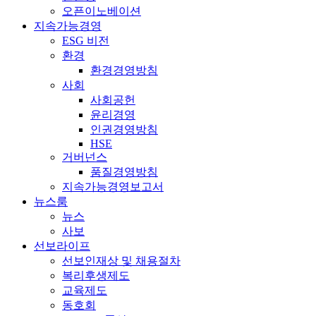
오픈이노베이션
지속가능경영
ESG 비전
환경
환경경영방침
사회
사회공헌
윤리경영
인권경영방침
HSE
거버넌스
품질경영방침
지속가능경영보고서
뉴스룸
뉴스
사보
선보라이프
선보인재상 및 채용절차
복리후생제도
교육제도
동호회