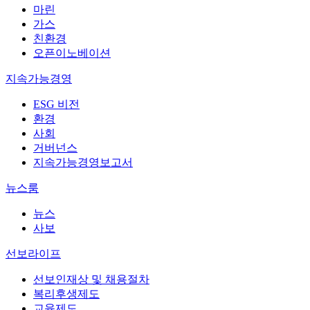
마린
가스
친환경
오픈이노베이션
지속가능경영
ESG 비전
환경
사회
거버넌스
지속가능경영보고서
뉴스룸
뉴스
사보
선보라이프
선보인재상 및 채용절차
복리후생제도
교육제도