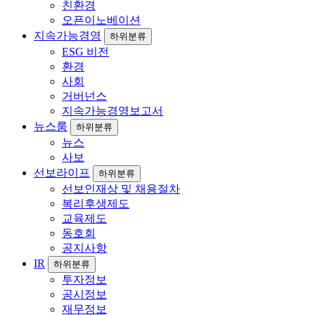
친환경
오픈이노베이션
지속가능경영
하위분류
ESG 비전
환경
사회
거버넌스
지속가능경영보고서
뉴스룸
하위분류
뉴스
사보
선보라이프
하위분류
선보인재상 및 채용절차
복리후생제도
교육제도
동호회
공지사항
IR
하위분류
투자정보
공시정보
재무정보