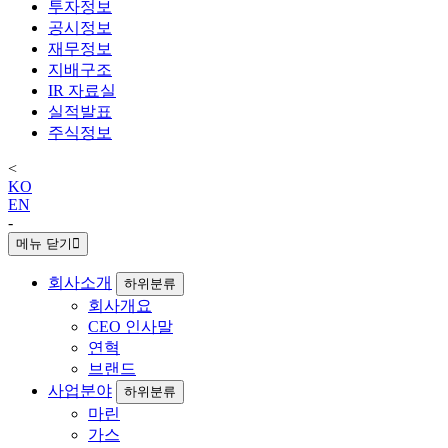
투자정보
공시정보
재무정보
지배구조
IR 자료실
실적발표
주식정보
<
KO
EN
-
메뉴 닫기
회사소개
하위분류
회사개요
CEO 인사말
연혁
브랜드
사업분야
하위분류
마린
가스