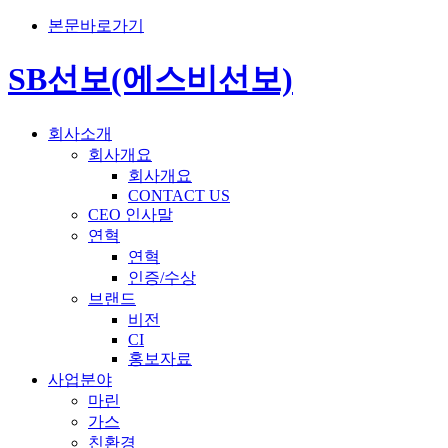
본문바로가기
SB선보(에스비선보)
회사소개
회사개요
회사개요
CONTACT US
CEO 인사말
연혁
연혁
인증/수상
브랜드
비전
CI
홍보자료
사업분야
마린
가스
친환경