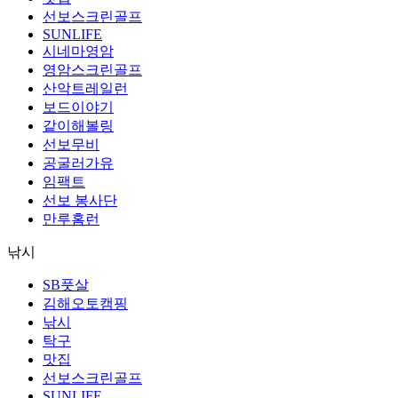
선보스크린골프
SUNLIFE
시네마영암
영암스크린골프
산악트레일런
보드이야기
같이해볼링
선보무비
공굴러가유
임팩트
선보 봉사단
만루홈런
낚시
SB풋살
김해오토캠핑
낚시
탁구
맛집
선보스크린골프
SUNLIFE