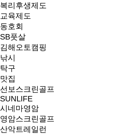
복리후생제도
교육제도
동호회
SB풋살
김해오토캠핑
낚시
탁구
맛집
선보스크린골프
SUNLIFE
시네마영암
영암스크린골프
산악트레일런