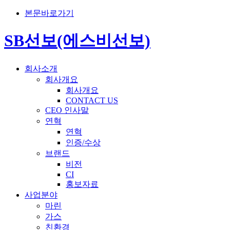
본문바로가기
SB선보(에스비선보)
회사소개
회사개요
회사개요
CONTACT US
CEO 인사말
연혁
연혁
인증/수상
브랜드
비전
CI
홍보자료
사업분야
마린
가스
친환경