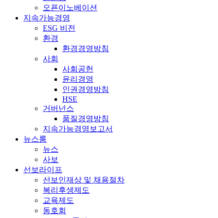
오픈이노베이션
지속가능경영
ESG 비전
환경
환경경영방침
사회
사회공헌
윤리경영
인권경영방침
HSE
거버넌스
품질경영방침
지속가능경영보고서
뉴스룸
뉴스
사보
선보라이프
선보인재상 및 채용절차
복리후생제도
교육제도
동호회