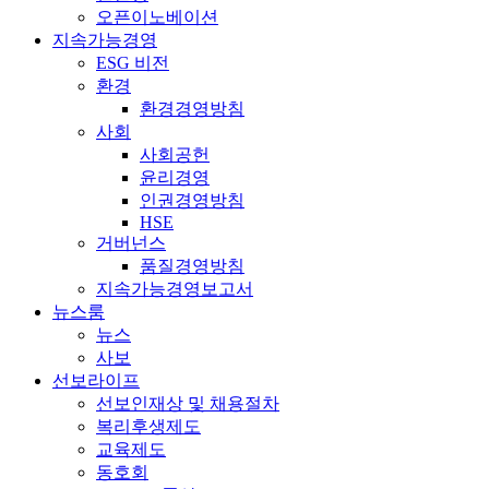
오픈이노베이션
지속가능경영
ESG 비전
환경
환경경영방침
사회
사회공헌
윤리경영
인권경영방침
HSE
거버넌스
품질경영방침
지속가능경영보고서
뉴스룸
뉴스
사보
선보라이프
선보인재상 및 채용절차
복리후생제도
교육제도
동호회