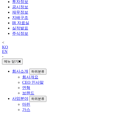
투자정보
공시정보
재무정보
지배구조
IR 자료실
실적발표
주식정보
<
KO
EN
-
메뉴 닫기
회사소개
하위분류
회사개요
CEO 인사말
연혁
브랜드
사업분야
하위분류
마린
가스