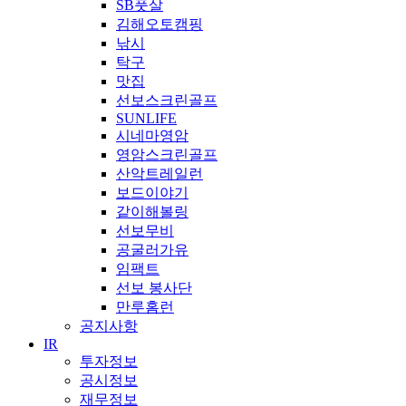
SB풋살
김해오토캠핑
낚시
탁구
맛집
선보스크린골프
SUNLIFE
시네마영암
영암스크린골프
산악트레일런
보드이야기
같이해볼링
선보무비
공굴러가유
임팩트
선보 봉사단
만루홈런
공지사항
IR
투자정보
공시정보
재무정보