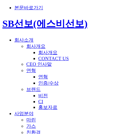
본문바로가기
SB선보(에스비선보)
회사소개
회사개요
회사개요
CONTACT US
CEO 인사말
연혁
연혁
인증/수상
브랜드
비전
CI
홍보자료
사업분야
마린
가스
친환경