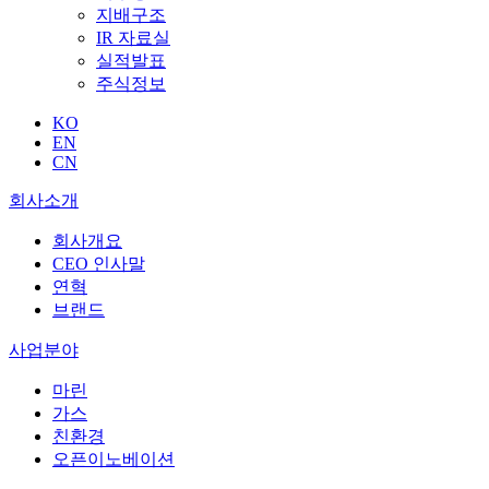
지배구조
IR 자료실
실적발표
주식정보
KO
EN
CN
회사소개
회사개요
CEO 인사말
연혁
브랜드
사업분야
마린
가스
친환경
오픈이노베이션