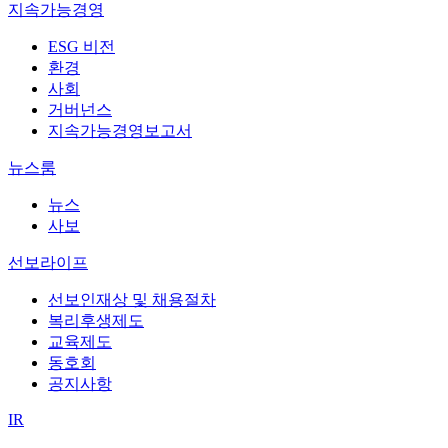
지속가능경영
ESG 비전
환경
사회
거버넌스
지속가능경영보고서
뉴스룸
뉴스
사보
선보라이프
선보인재상 및 채용절차
복리후생제도
교육제도
동호회
공지사항
IR