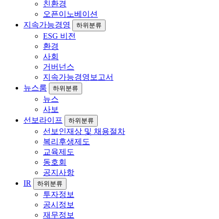
친환경
오픈이노베이션
지속가능경영
하위분류
ESG 비전
환경
사회
거버넌스
지속가능경영보고서
뉴스룸
하위분류
뉴스
사보
선보라이프
하위분류
선보인재상 및 채용절차
복리후생제도
교육제도
동호회
공지사항
IR
하위분류
투자정보
공시정보
재무정보