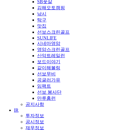
SB풋살
김해오토캠핑
낚시
탁구
맛집
선보스크린골프
SUNLIFE
시네마영암
영암스크린골프
산악트레일런
보드이야기
같이해볼링
선보무비
공굴러가유
임팩트
선보 봉사단
만루홈런
공지사항
IR
투자정보
공시정보
재무정보