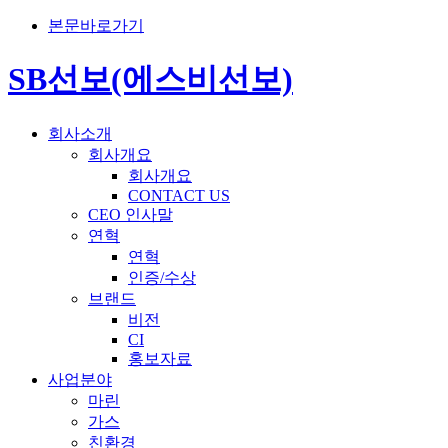
본문바로가기
SB선보(에스비선보)
회사소개
회사개요
회사개요
CONTACT US
CEO 인사말
연혁
연혁
인증/수상
브랜드
비전
CI
홍보자료
사업분야
마린
가스
친환경