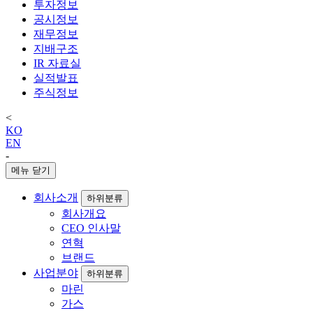
투자정보
공시정보
재무정보
지배구조
IR 자료실
실적발표
주식정보
<
KO
EN
-
메뉴 닫기
회사소개
하위분류
회사개요
CEO 인사말
연혁
브랜드
사업분야
하위분류
마린
가스