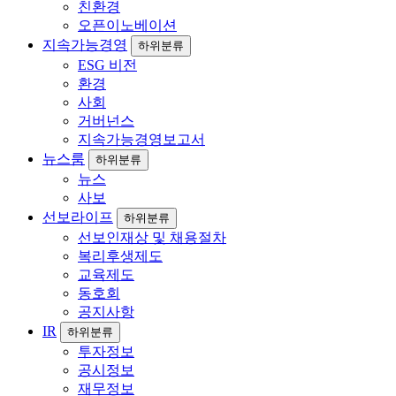
친환경
오픈이노베이션
지속가능경영
하위분류
ESG 비전
환경
사회
거버넌스
지속가능경영보고서
뉴스룸
하위분류
뉴스
사보
선보라이프
하위분류
선보인재상 및 채용절차
복리후생제도
교육제도
동호회
공지사항
IR
하위분류
투자정보
공시정보
재무정보