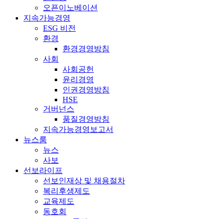
오픈이노베이션
지속가능경영
ESG 비전
환경
환경경영방침
사회
사회공헌
윤리경영
인권경영방침
HSE
거버넌스
품질경영방침
지속가능경영보고서
뉴스룸
뉴스
사보
선보라이프
선보인재상 및 채용절차
복리후생제도
교육제도
동호회