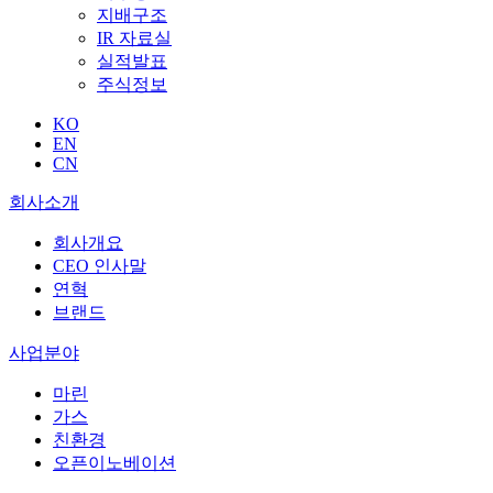
지배구조
IR 자료실
실적발표
주식정보
KO
EN
CN
회사소개
회사개요
CEO 인사말
연혁
브랜드
사업분야
마린
가스
친환경
오픈이노베이션