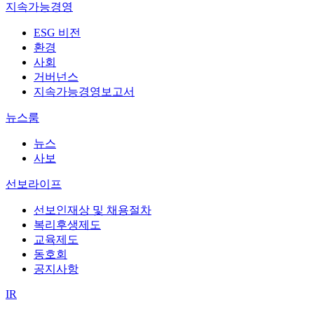
지속가능경영
ESG 비전
환경
사회
거버넌스
지속가능경영보고서
뉴스룸
뉴스
사보
선보라이프
선보인재상 및 채용절차
복리후생제도
교육제도
동호회
공지사항
IR