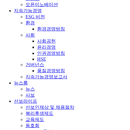
오픈이노베이션
지속가능경영
ESG 비전
환경
환경경영방침
사회
사회공헌
윤리경영
인권경영방침
HSE
거버넌스
품질경영방침
지속가능경영보고서
뉴스룸
뉴스
사보
선보라이프
선보인재상 및 채용절차
복리후생제도
교육제도
동호회