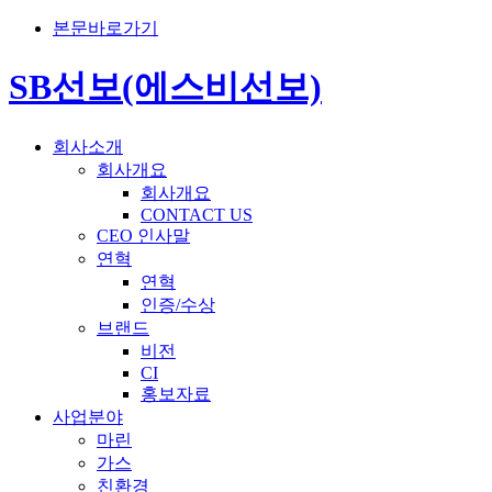
본문바로가기
SB선보(에스비선보)
회사소개
회사개요
회사개요
CONTACT US
CEO 인사말
연혁
연혁
인증/수상
브랜드
비전
CI
홍보자료
사업분야
마린
가스
친환경