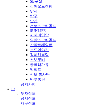
SB풋살
김해오토캠핑
낚시
탁구
맛집
선보스크린골프
SUNLIFE
시네마영암
영암스크린골프
산악트레일런
보드이야기
같이해볼링
선보무비
공굴러가유
임팩트
선보 봉사단
만루홈런
공지사항
IR
투자정보
공시정보
재무정보