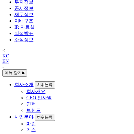
투자정보
공시정보
재무정보
지배구조
IR 자료실
실적발표
주식정보
<
KO
EN
-
메뉴 닫기
회사소개
하위분류
회사개요
CEO 인사말
연혁
브랜드
사업분야
하위분류
마린
가스