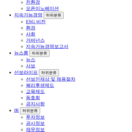
친환경
오픈이노베이션
지속가능경영
하위분류
ESG 비전
환경
사회
거버넌스
지속가능경영보고서
뉴스룸
하위분류
뉴스
사보
선보라이프
하위분류
선보인재상 및 채용절차
복리후생제도
교육제도
동호회
공지사항
IR
하위분류
투자정보
공시정보
재무정보