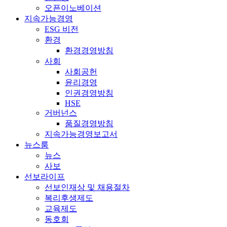
오픈이노베이션
지속가능경영
ESG 비전
환경
환경경영방침
사회
사회공헌
윤리경영
인권경영방침
HSE
거버넌스
품질경영방침
지속가능경영보고서
뉴스룸
뉴스
사보
선보라이프
선보인재상 및 채용절차
복리후생제도
교육제도
동호회