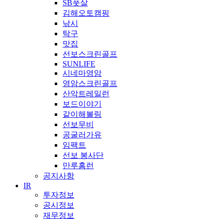
SB풋살
김해오토캠핑
낚시
탁구
맛집
선보스크린골프
SUNLIFE
시네마영암
영암스크린골프
산악트레일런
보드이야기
같이해볼링
선보무비
공굴러가유
임팩트
선보 봉사단
만루홈런
공지사항
IR
투자정보
공시정보
재무정보