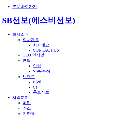
본문바로가기
SB선보(에스비선보)
회사소개
회사개요
회사개요
CONTACT US
CEO 인사말
연혁
연혁
인증/수상
브랜드
비전
CI
홍보자료
사업분야
마린
가스
친환경