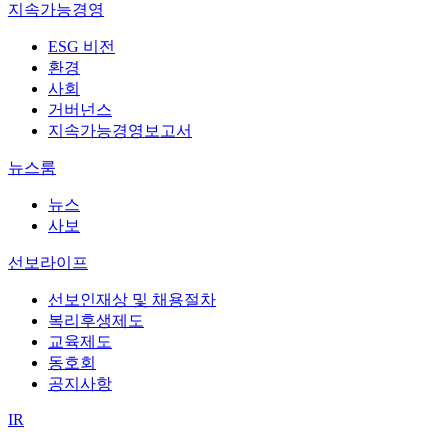
지속가능경영
ESG 비전
환경
사회
거버넌스
지속가능경영보고서
뉴스룸
뉴스
사보
선보라이프
선보인재상 및 채용절차
복리후생제도
교육제도
동호회
공지사항
IR