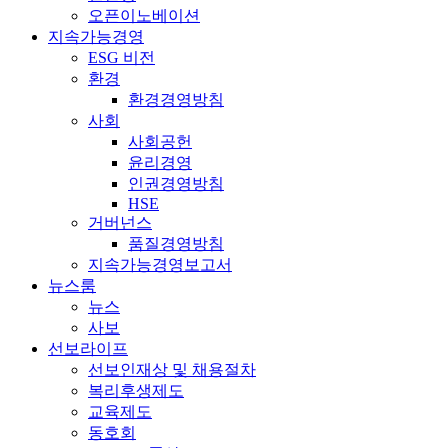
오픈이노베이션
지속가능경영
ESG 비전
환경
환경경영방침
사회
사회공헌
윤리경영
인권경영방침
HSE
거버넌스
품질경영방침
지속가능경영보고서
뉴스룸
뉴스
사보
선보라이프
선보인재상 및 채용절차
복리후생제도
교육제도
동호회