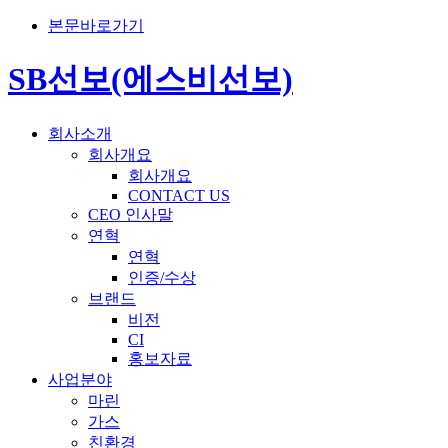
본문바로가기
SB선보(에스비선보)
회사소개
회사개요
회사개요
CONTACT US
CEO 인사말
연혁
연혁
인증/수상
브랜드
비전
CI
홍보자료
사업분야
마린
가스
친환경