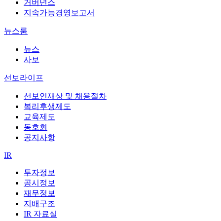
거버넌스
지속가능경영보고서
뉴스룸
뉴스
사보
선보라이프
선보인재상 및 채용절차
복리후생제도
교육제도
동호회
공지사항
IR
투자정보
공시정보
재무정보
지배구조
IR 자료실