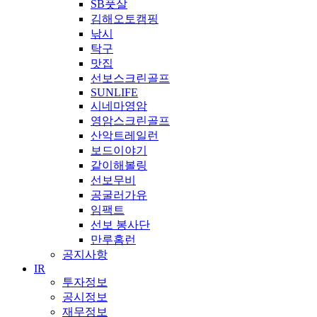
SB풋살
김해오토캠핑
낚시
탁구
맛집
선보스크린골프
SUNLIFE
시네마영암
영암스크린골프
산악트레일런
보드이야기
같이해볼링
선보무비
공굴러가유
임팩트
선보 봉사단
만루홈런
공지사항
IR
투자정보
공시정보
재무정보