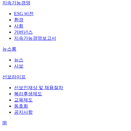
지속가능경영
ESG 비전
환경
사회
거버넌스
지속가능경영보고서
뉴스룸
뉴스
사보
선보라이프
선보인재상 및 채용절차
복리후생제도
교육제도
동호회
공지사항
IR