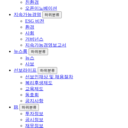
친환경
오픈이노베이션
지속가능경영
하위분류
ESG 비전
환경
사회
거버넌스
지속가능경영보고서
뉴스룸
하위분류
뉴스
사보
선보라이프
하위분류
선보인재상 및 채용절차
복리후생제도
교육제도
동호회
공지사항
IR
하위분류
투자정보
공시정보
재무정보