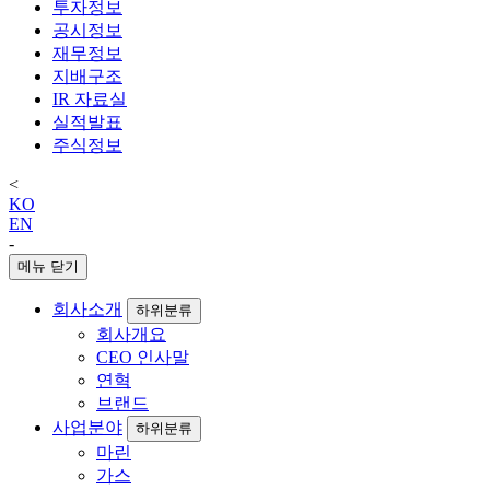
투자정보
공시정보
재무정보
지배구조
IR 자료실
실적발표
주식정보
<
KO
EN
-
메뉴 닫기
회사소개
하위분류
회사개요
CEO 인사말
연혁
브랜드
사업분야
하위분류
마린
가스