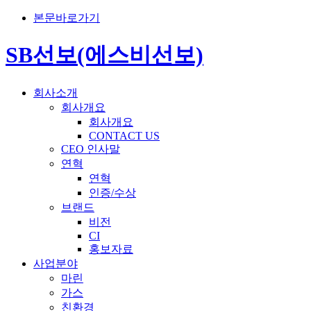
본문바로가기
SB선보(에스비선보)
회사소개
회사개요
회사개요
CONTACT US
CEO 인사말
연혁
연혁
인증/수상
브랜드
비전
CI
홍보자료
사업분야
마린
가스
친환경