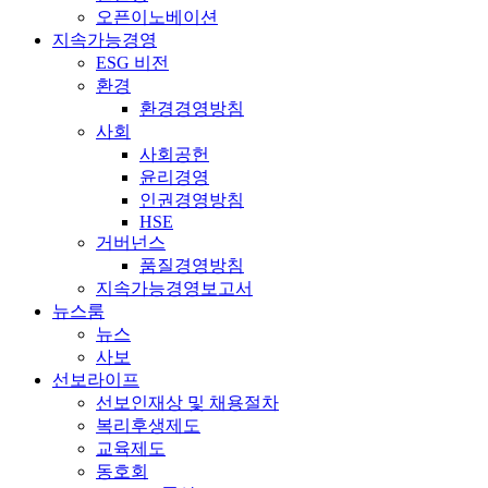
오픈이노베이션
지속가능경영
ESG 비전
환경
환경경영방침
사회
사회공헌
윤리경영
인권경영방침
HSE
거버넌스
품질경영방침
지속가능경영보고서
뉴스룸
뉴스
사보
선보라이프
선보인재상 및 채용절차
복리후생제도
교육제도
동호회