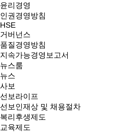
윤리경영
인권경영방침
HSE
거버넌스
품질경영방침
지속가능경영보고서
뉴스룸
뉴스
사보
선보라이프
선보인재상 및 채용절차
복리후생제도
교육제도