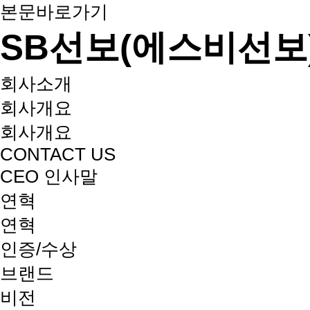
본문바로가기
SB선보(에스비선보
회사소개
회사개요
회사개요
CONTACT US
CEO 인사말
연혁
연혁
인증/수상
브랜드
비전