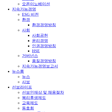
오픈이노베이션
지속가능경영
ESG 비전
환경
환경경영방침
사회
사회공헌
윤리경영
인권경영방침
HSE
거버넌스
품질경영방침
지속가능경영보고서
뉴스룸
뉴스
사보
선보라이프
선보인재상 및 채용절차
복리후생제도
교육제도
동호회