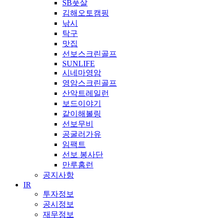
SB풋살
김해오토캠핑
낚시
탁구
맛집
선보스크린골프
SUNLIFE
시네마영암
영암스크린골프
산악트레일런
보드이야기
같이해볼링
선보무비
공굴러가유
임팩트
선보 봉사단
만루홈런
공지사항
IR
투자정보
공시정보
재무정보