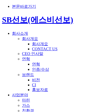
본문바로가기
SB선보(에스비선보)
회사소개
회사개요
회사개요
CONTACT US
CEO 인사말
연혁
연혁
인증/수상
브랜드
비전
CI
홍보자료
사업분야
마린
가스
친환경